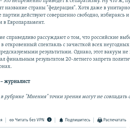
– это непременно приведет к сепаратизму. Ну что ж, пу
ят название страны "федерация". Хотя даже в унитар
 партии действуют совершенно свободно, избираясь и
и в Европарламент.
ие справедливо рассуждают о том, что российские вы
 в откровенный спектакль с зачисткой всех неугодны
предсказуемыми результатами. Однако, этот вакуум не
стал финальным результатом 20-летнего запрета полит
онах.
– журналист
в рубрике "Мнения" точки зрения могут не совпадать 
ся
Читать без VPN
Подпишитесь
Распечатать