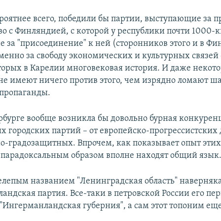
ероятнее всего, победили бы партии, выступающие за 
во с Финляндией, с которой у республики почти 1000-
не за "присоединение" к ней (сторонников этого и в Ф
именно за свободу экономических и культурных связей 
оторых в Карелии многовековая история. И даже некот
е имеют ничего против этого, чем изрядно ломают ш
пропаганды.
рбурге вообще возникла бы довольно бурная конкурен
х городских партий – от европейско-прогрессистских 
о-градозащитных. Впрочем, как показывает опыт эти
 парадоксальным образом вполне находят общий язык
нелепым названием "Ленинградская область" наверняк
андская партия. Все-таки в петровской России его п
"Ингерманландская губерния", а сам этот топоним еще