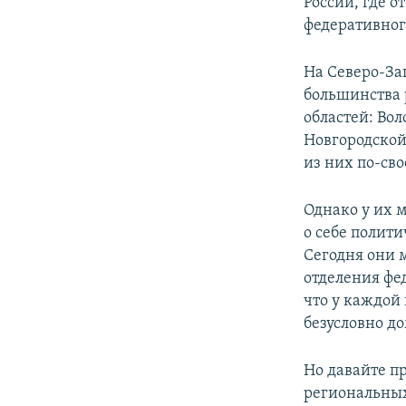
России, где о
федеративног
На Северо-За
большинства 
областей: Во
Новгородской
из них по-св
Однако у их 
о себе полит
Сегодня они 
отделения фе
что у каждой 
безусловно д
Но давайте п
региональных