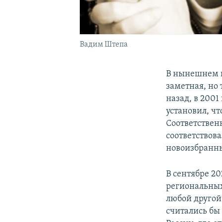
Вадим Штепа
В нынешнем г
заметная, но
назад, в 2001
установил, ч
Соответствен
соответствова
новоизбранны
В сентябре 20
региональных
любой другой
считались бы 