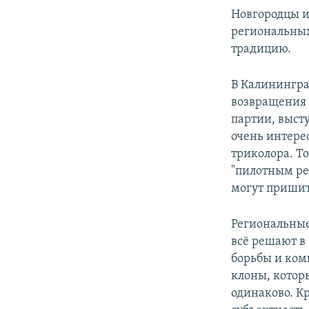
Новгородцы и
региональных
традицию.
В Калинингра
возвращения 
партии, выст
очень интере
триколора. Т
"пилотным ре
могут пришит
Региональные
всё решают в
борьбы и ком
клоны, котор
одинаково. К