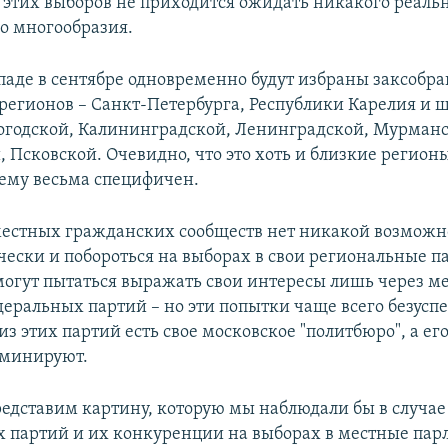
т этих выборов не приходится ожидать никакого реаль
о многообразия.
паде в сентябре одновременно будут избраны заксобр
регионов – Санкт-Петербурга, Республики Карелия и 
логодской, Калининградской, Ленинградской, Мурманс
, Псковской. Очевидно, что это хоть и близкие регион
оему весьма специфичен.
местных гражданских сообществ нет никакой возможн
ически и побороться на выборах в свои региональные 
могут пытаться выражать свои интересы лишь через м
деральных партий – но эти попытки чаще всего безусп
из этих партий есть свое московское "политбюро", а ег
оминируют.
редставим картину, которую мы наблюдали бы в случае
 партий и их конкуренции на выборах в местные пар