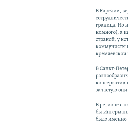
В Карелии, в
сотрудничест
граница. Но 
немного), а 
страной, у к
коммунисты н
кремлевской 
В Санкт-Пете
разнообразны
консервативн
зачастую они
В регионе с 
бы Ингерманл
было именно 