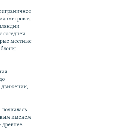
приграничное
километровая
инляндии
с соседней
орые местные
аблоны
ция
до
х движений,
.
а появилась
ервым именем
 древнее.