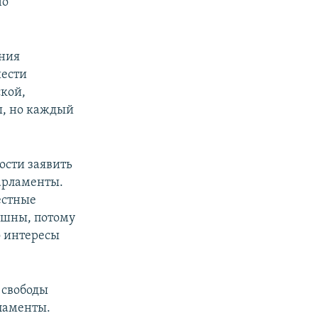
но
ания
шести
кой,
ы, но каждый
ости заявить
парламенты.
естные
ешны, потому
о интересы
 свободы
ламенты.