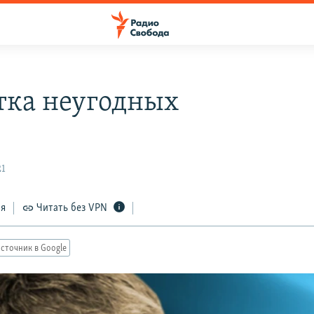
тка неугодных
21
ся
Читать без VPN
сточник в Google