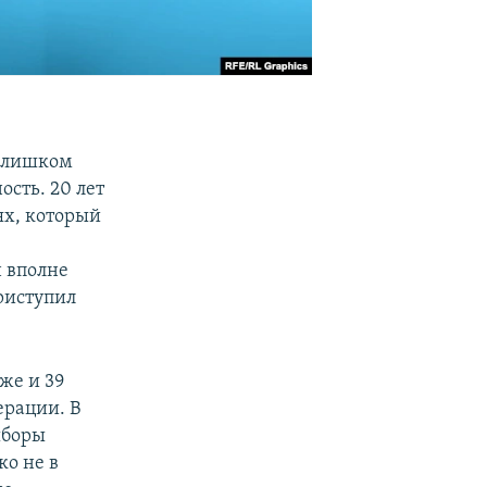
 слишком
сть. 20 лет
ях, который
н вполне
приступил
же и 39
ерации. В
ыборы
ко не в