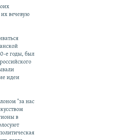
воих
 их вечевую
иваться
канской
0-е годы, был
 российского
ывали
ие идеи
лоном "за нас
скусством
гионы в
олосуют
 политическая