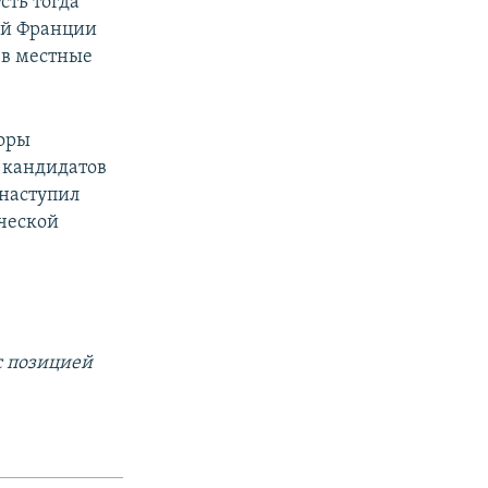
сть тогда
ной Франции
 в местные
боры
х кандидатов
 наступил
ической
с позицией