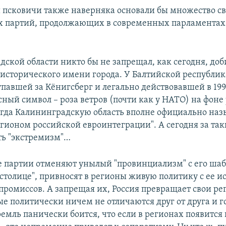
 псковичи также наверняка основали бы множество с
 партий, продолжающих в современных парламентах
дской области никто бы не запрещал, как сегодня, доб
исторического имени города. У Балтийской республи
упавшей за Кёнигсберг и легально действовавшей в 199
сный символ – роза ветров (почти как у НАТО) на фоне
огда Калининградскую область вполне официально наз
гионом российской евроинтеграции". А сегодня за так
ь "экстремизм"…
 партии отменяют унылый "провинциализм" с его шаб
 столице", привносят в регионы живую политику с ее и
промиссов. А запрещая их, Россия превращает свои ре
ые политически ничем не отличаются друг от друга и г
ремль панически боится, что если в регионах появится