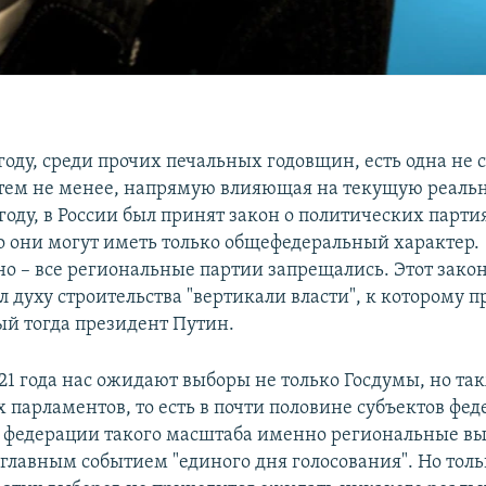
оду, среди прочих печальных годовщин, есть одна не
 тем не менее, напрямую влияющая на текущую реально
 году, в России был принят закон о политических парти
то они могут иметь только общефедеральный характер.
но – все региональные партии запрещались. Этот зако
л духу строительства "вертикали власти", к которому 
й тогда президент Путин.
21 года нас ожидают выборы не только Госдумы, но так
 парламентов, то есть в почти половине субъектов фед
 федерации такого масштаба именно региональные в
главным событием "единого дня голосования". Но толь