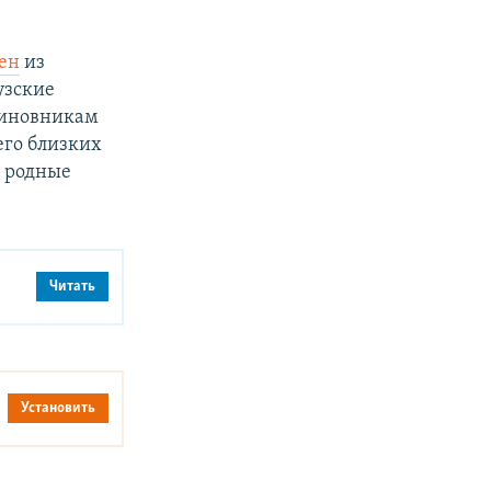
ен
из
узские
 чиновникам
его близких
, родные
Читать
Установить