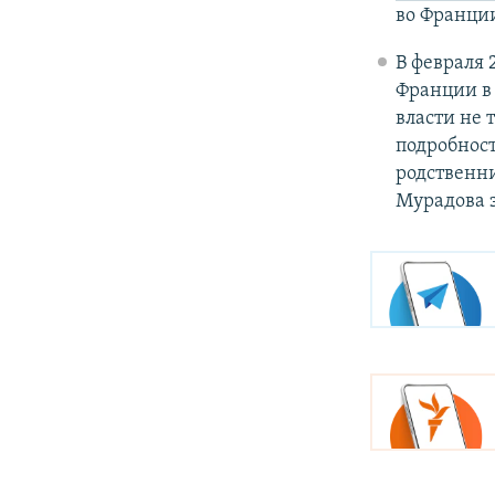
во Франции
В февраля 
Франции в
власти не 
подробност
родственни
Мурадова з