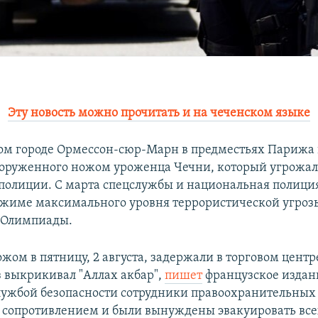
Эту новость можно прочитать и на чеченском языке
ом городе Ормессон-сюр-Марн в предместьях Парижа 
ооруженного ножом уроженца Чечни, который угрожа
полиции. С марта спецслужбы и национальная полиц
ежиме максимального уровня террористической угрозы
 Олимпиады.
ом в пятницу, 2 августа, задержали в торговом центр
з выкрикивал "Аллах акбар",
пишет
французское издани
ужбой безопасности сотрудники правоохранительных
с сопротивлением и были вынуждены эвакуировать вс