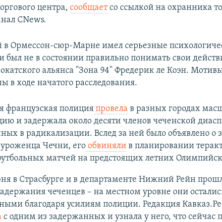
торгового центра,
сообщает
со ссылкой на охранника т
анал CNews.
 в Ормессон-сюр-Марне имел серьезные психологиче
 и был не в состоянии правильно понимать свои действ
вокатского альянса "Зона 94" Фредерик ле Коэн. Мотив
ы в ходе начатого расследования.
я французская полиция
провела
в разных городах мас
ию и задержала около десяти членов чеченской диасп
ных в радикализации. Вслед за ней было объявлено о
 уроженца Чечни, его
обвиняли
в планировании теракт
 футбольных матчей на предстоящих летних Олимпийск
юня в Страсбурге и в департаменте Нижний Рейн прош
адержания чеченцев – на местном уровне они осталис
ными благодаря усилиям полиции. Редакция Кавказ.Р
а
с одним из задержанных и узнала у него, что сейчас 