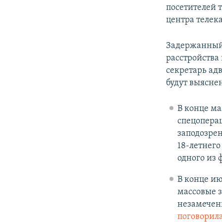
посетителей 
центра телек
Задержанный
расстройства
секретарь ад
будут выяснен
В конце ма
спецоперац
заподозрен
18-летнего
одного из
В конце и
массовые з
незамечен
поговорил