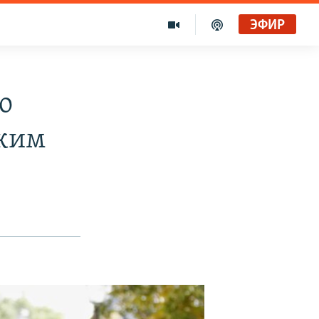
ЭФИР
о
ским