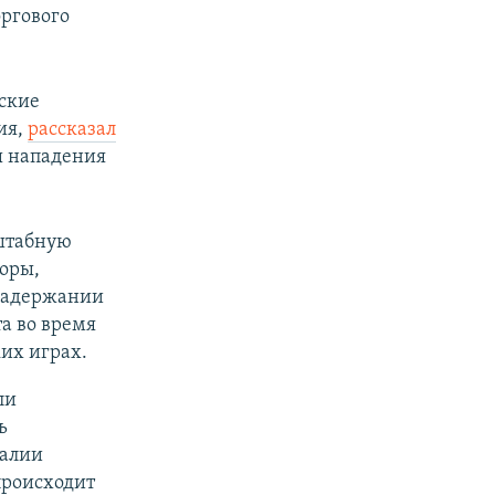
оргового
ские
ия,
рассказал
ы нападения
штабную
оры,
 задержании
а во время
их играх.
ли
ь
еалии
происходит