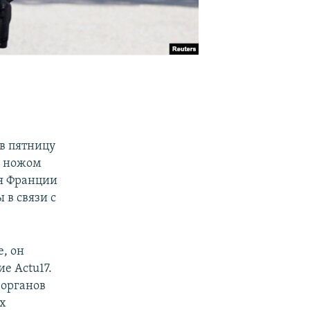
в пятницу
л ножом
ия Франции
 в связи с
е, он
е Actu17.
 органов
ех