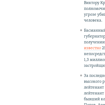
Виктору К
полномочий
угрозе уби
человека.
Басманный
губернатор
получении 
известно
2
непосредст
1,3 миллио
застройщи
За послед
высокого р
лейтенант 
лейтенант
бывший ко