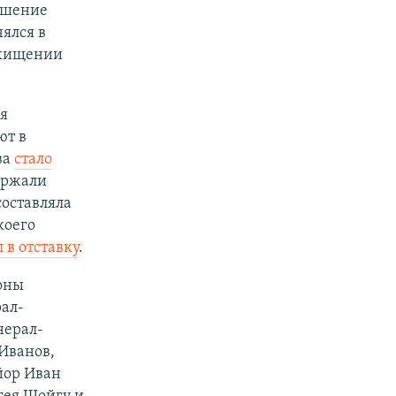
ышение
ялся в
охищении
я
ют в
ва
стало
ержали
составляла
коего
 в отставку
.
оны
рал-
нерал-
Иванов,
йор Иван