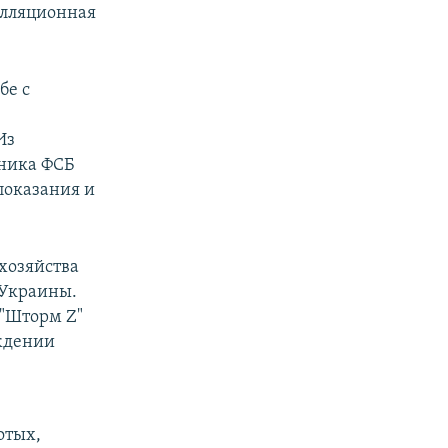
елляционная
бе с
з
Из
дника ФСБ
показания и
хозяйства
Украины.
 "Шторм Z"
ождении
отых,