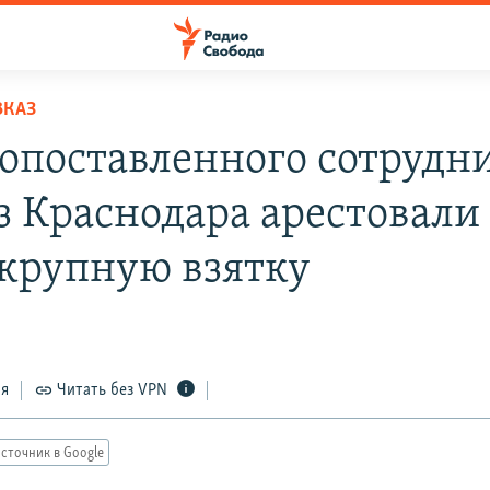
ВКАЗ
опоставленного сотрудн
з Краснодара арестовали 
 крупную взятку
ся
Читать без VPN
сточник в Google