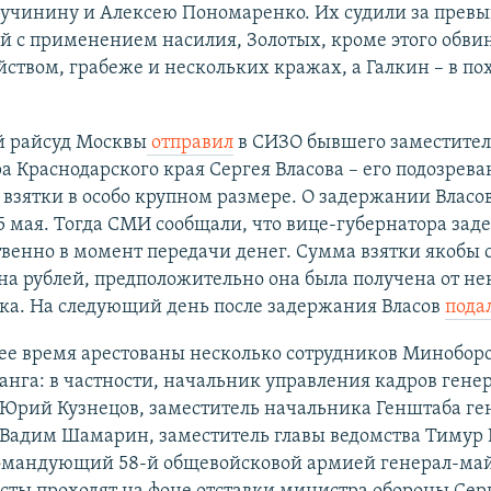
ручинину и Алексею Пономаренко. Их судили за прев
 с применением насилия, Золотых, кроме этого обвин
йством, грабеже и нескольких кражах, а Галкин – в п
 райсуд Москвы
отправил
в СИЗО бывшего заместител
а Краснодарского края Сергея Власова – его подозрева
взятки в особо крупном размере. О задержании Власо
5 мая. Тогда СМИ сообщали, что вице-губернатора зад
венно в момент передачи денег. Сумма взятки якобы 
на рублей, предположительно она была получена от не
ка. На следующий день после задержания Власов
подал
нее время арестованы несколько сотрудников Минобор
анга: в частности, начальник управления кадров гене
Юрий Кузнецов, заместитель начальника Генштаба ге
 Вадим Шамарин, заместитель главы ведомства Тимур 
мандующий 58-й общевойсковой армией генерал-ма