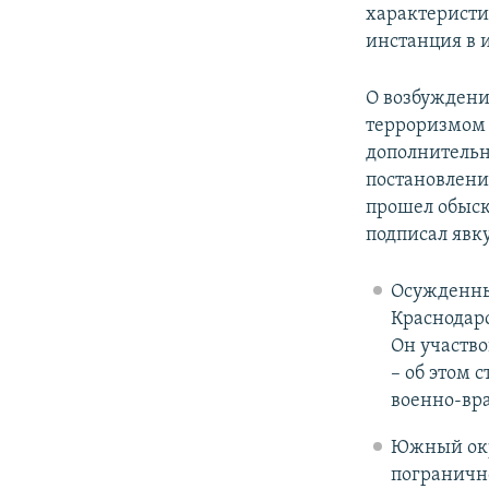
характеристи
инстанция в 
О возбуждени
терроризмом 
дополнитель
постановлени
прошел обыск
подписал явк
Осужденный
Краснодар
Он участво
– об этом 
военно-вр
Южный ок
пограничн