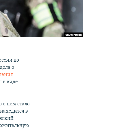
оссии по
дела о
ления
 в виде
о о нем стало
 находится в
мягкий
оложительную