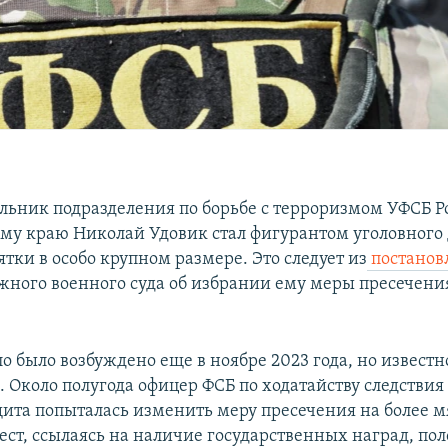
ьник подразделения по борьбе с терроризмом УФСБ Р
му краю Николай Удовик стал фигурантом уголовного 
тки в особо крупном размере. Это следует из
постанов
ного военного суда об избрании ему меры пресечения
о было возбуждено еще в ноябре 2023 года, но известн
. Около полугода офицер ФСБ по ходатайству следствия
щита попыталась изменить меру пресечения на более 
ст, ссылаясь на наличие государственных наград, п