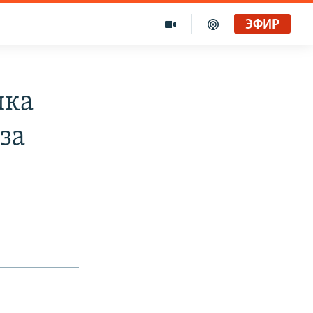
ЭФИР
ика
за