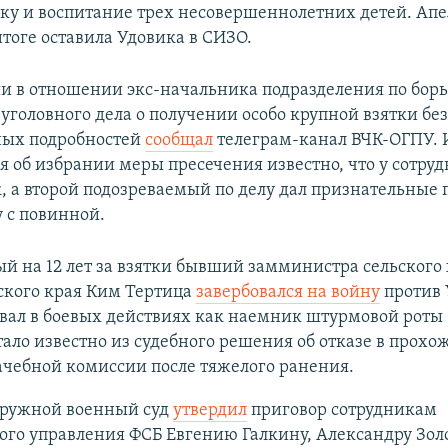
ку и воспитание трех несовершеннолетних детей. Ап
итоге оставила Удовика в СИЗО.
и в отношении экс-начальника подразделения по борь
уголовного дела о получении особо крупной взятки бе
ных подробностей
сообщал
телеграм-канал ВЧК-ОГПУ. 
я об избрании меры пресечения известно, что у сотру
, а второй подозреваемый по делу дал признательные 
у с повинной.
 на 12 лет за взятки бывший замминистра сельского 
ского края Ким Тертица
завербовался на войну
против 
вал в боевых действиях как наемник штурмовой роты
стало известно из судебного решения об отказе в прох
ачебной комиссии после тяжелого ранения.
ружной военный суд
утвердил
приговор сотрудникам
ого управления ФСБ Евгению Галкину, Александру Зол