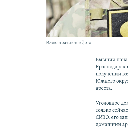
Иллюстративное фото
Бывший начал
Краснодарско
получении взя
Южного окруж
ареста.
Уголовное дел
только сейчас
СИЗО, его за
домашний аре