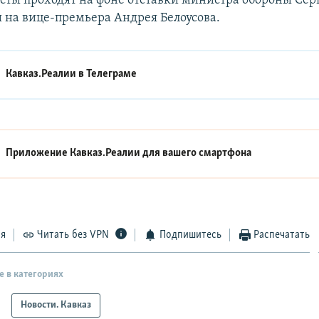
сты проходят на фоне отставки министра обороны Сер
 на вице-премьера Андрея Белоусова.
Кавказ.Реалии в
Телеграме
Приложение Кавказ.Реалии для вашего смартфона
ся
Читать без VPN
Подпишитесь
Распечатать
е в категориях
Новости. Кавказ