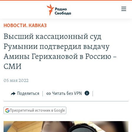
Ссылки
для
упрощенного
НОВОСТИ. КАВКАЗ
ПРОГРАММЫ
доступа
Высший кассационный суд
ПОДКАСТЫ
Вернуться
Румынии подтвердил выдачу
к
АВТОРСКИЕ ПРОЕКТЫ
Амины Герихановой в Россию –
основному
ЦИТАТЫ СВОБОДЫ
содержанию
СМИ
Вернутся
МНЕНИЯ
к
05 мая 2022
КУЛЬТУРА
главной
Поделиться
Читать без VPN
навигации
IDEL.РЕАЛИИ
Вернутся
КАВКАЗ.РЕАЛИИ
к
Приоритетный источник в Google
СЕВЕР.РЕАЛИИ
поиску
СИБИРЬ.РЕАЛИИ