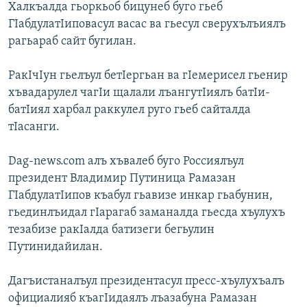
Халкъалда гьоркьоб бицунеб буго гьеб
ГIабдулатIиповасул васас ва гьесул сверухълъиялъ
рагьараб сайт бугилан.
РакIчIун гьелъул бетIергьан ва гIемерисел гьенир
хъвадарулел чагIи щалали лъангутIиялъ батIи-
батIиял харбал раккулел руго гьеб сайталда
тIасанги.
Dag-news.com алъ хъвалеб буго Россиялъул
президент Владимир Путиница Рамазан
ГIабдулатIипов къабул гьавизе инкар гьабунин,
гьединлъидал гIарагаб заманалда гьесда хъулухъ
тезабизе ракIалда батизеги бегьулин
Путинидайилан.
Дагъистаналъул президентасул пресс-хъулухъалъ
официалияб къагIидаялъ лъазабуна Рамазан