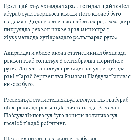
Цоял щай хъулухъалда тарал, цогидал щай течIел
абураб суал гьоркьоса къотIичIого кьолеб буго
гIадамаз. Дида гьелъий жаваб лъаларо, амма дир
пикруялда рекъон нахъе арал министрал
хIукуматалда хутIараздаго релълъарал руго»
Ахиралдаги абизе ккола статистикиял баяназда
рекъон гьаб соналъул 8 сентябралда тIоритIизе
ругел Дагъистаналъул президентасул рищиязда
ракI чIараб бергьенлъи Рамазан ГIабдулатIиповас
кквезе буго.
Россиялъул статистикаялъул хъулухъалъ гьабураб
цIех-рехалда рекъон Дагъистаналда Рамазан
ГIабдулатIиповасул буго цониги политикасул
гьечIеб гIадаб рейнтинг.
ЦIех-рехалъулъ гIахьаллъи гьабурал