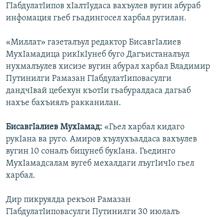
ГIабдулатIипов хIалтIудаса вахъулев вугин абураб
инфомация гьеб гьадингосел харбал ругилан.
«Миллат» газеталъул редактор БисавгIалиев
МухIамадица рикIкIунеб буго Дагъистаналъул
нухмалъулев хисизе вугин абурал харбал Владимир
Путинилги Рамазан ГIабдулатIиповасулги
дандчIвай цебехун къотIи гьабуралдаса дагьаб
нахъе бахъиялъ ракканилан.
БисавгIалиев МухIамад:
«Гьел харбал кидаго
рукIана ва руго. Амиров хъулухъалдаса вахъулев
вугин 10 соналъ бицунеб букIана. Гьединго
МухIамадсалам вугеб мехалдаги лъугIичIо гьел
харбал.
Дир пикруялда рекъон Рамазан
ГIабдулатIиповасулги Путинилги 30 июлалъ