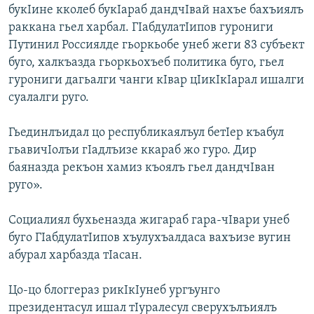
букIине кколеб букIараб дандчIвай нахъе бахъиялъ
раккана гьел харбал. ГIабдулатIипов гурониги
Путинил Россиялде гьоркьобе унеб жеги 83 субъект
буго, халкъазда гьоркьохъеб политика буго, гьел
гурониги дагьалги чанги кIвар цIикIкIарал ишалги
суалалги руго.
Гьединлъидал цо республикаялъул бетIер къабул
гьавичIолъи гIадлъизе ккараб жо гуро. Дир
баяназда рекъон хамиз къоялъ гьел дандчIван
руго».
Социалиял бухьеназда жигараб гара-чIвари унеб
буго ГIабдулатIипов хъулухъалдаса вахъизе вугин
абурал харбазда тIасан.
Цо-цо блоггераз рикIкIунеб ургъунго
президентасул ишал тIуралесул сверухълъиялъ