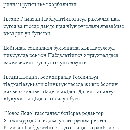
риччан ругин гьел харбалилан.
Гьезие Рамазан ГIабдулатIиповасул рахъалда щал
ругел ва гьесде данде щал чIун ругелали лъазабизе
къваригIун бугилан.
Цойгидал социалиял бухьеназда хъвадарулезул
пикруялда рекъон ГIабдулатIипов хъулухъалдаса
вахъизехъин вуго унго-унголъунги.
Гьединлъидал гьес ахиралда Россиялъул
тIадчагIазукьаги хIинкъун гьезда живго берцин
вихьизавиялъе, тIадеги ахIдон Дагъистаналъул
хIукуматги цIидасан хисун буго.
"Новое Дело" газеталъул бетIерав редактор
ХIажимурад Сагидовасул пикруядла рекъон
Рамазан ГIабдулатIипов вуго жиндаго ракIчIарав