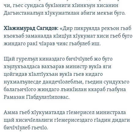
чи, гьес сундаса букIаниги хIинкъун хисанин
Дагъистаналъул хIукуматилан абиги мекъи буго.
ХIажимурад Сагидов:
«Дир пикруялда рекъон гьаб
къокъаб заманалда кIицIул хIукумат хиси гьеб буго
жиндаго ракI чIарав чияс гьабулеб иш.
Щай гурелъул киназдаго бичIчIулеб жо буго
хъулухъалдаса вахъарав министр вукIа яги
цойгидав хIалтIухъан вукIа гьев кидаго
нухмалъулесде дандечIолеблъи, гьедин сундухъго
балагьичIого жиндаго лъикIилан ккараб гьабуна
Рамазан ГIабдулатIиповас.
Амма гьеб хIукуматалда гIемерисел министрала
щай хисичIелалиги гIемерисездаго гIадин дидаги
бичIчIулеб гьечIо.