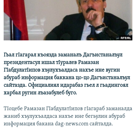
РАСПИСАНИЕ ВЕЩАНИЯ
ПОДПИШИТЕСЬ НА РАССЫЛКУ
СОЦИАЛЬНЫЕ СЕТИ
Гьал гIагарал къоязда заманалъ Дагъистаналъул
президентасул ишал тIуралев Рамазан
ГIабдулатIипов хъулухъалдаса нахъе ине вугин
Все сайты РСЕ/РС
абураб информация баккана цо-цо Дагъистаналъул
сайтазда. Официалиял идарабаз гьел л гьадингоял
харбал ругин лъазабулеб буго.
ТIоцебе Рамазан ГIабдулатIипов гIагараб заманалда
жаниб хъулухъалдаса нахъе ине бегьулин абураб
информация бакана dag-news.com сайталда.