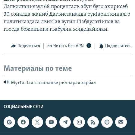
Дагъистаниязул 68 проценталъ абун буго ахирисеб
30 соналда жаниб Дагъистаналда рукIарал киналго
политиказдаса лъикIав вугин ГIабдулатIипов ва
гьесда божилъиги гьабулин жидецайилан.
Поделиться
Читать без VPN
Подпишитесь
Материалы по теме
Мут1иг1ал тIатиналъе риччарал харбал
СОЦИАЛЬНЫЕ СЕТИ