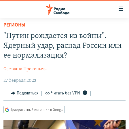
Ссылки
для
упрощенного
РЕГИОНЫ
ПРОГРАММЫ
доступа
"Путин рождается из войны".
ПОДКАСТЫ
Вернуться
Ядерный удар, распад России или
к
АВТОРСКИЕ ПРОЕКТЫ
ее нормализация?
основному
ЦИТАТЫ СВОБОДЫ
содержанию
Светлана Прокопьева
Вернутся
МНЕНИЯ
к
27 февраля 2023
КУЛЬТУРА
главной
навигации
IDEL.РЕАЛИИ
Поделиться
Читать без VPN
Вернутся
КАВКАЗ.РЕАЛИИ
к
Приоритетный источник в Google
СЕВЕР.РЕАЛИИ
поиску
СИБИРЬ.РЕАЛИИ