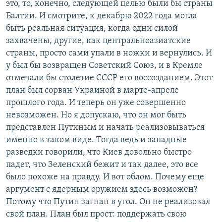
это, то, конечно, следующей целью были бы страны
Балтии. И смотрите, к декабрю 2022 года могла
быть реальная ситуация, когда одни силой
захвачены, другие, как центральноазиатские
страны, просто сами упали в ножки и вернулись. И
у был бы возвращен Советский Союз, и в Кремле
отмечали бы столетие СССР его воссозданием. Этот
план был сорван Украиной в марте-апреле
прошлого года. И теперь он уже совершенно
невозможен. Но я допускаю, что он мог быть
представлен Путиным и начать реализовываться
именно в таком виде. Тогда ведь и западные
разведки говорили, что Киев довольно быстро
падет, что Зеленский бежит и так далее, это все
было похоже на правду. И вот облом. Почему еще
аргумент с ядерным оружием здесь возможен?
Потому что Путин загнан в угол. Он не реализовал
свой план. План был прост: поддержать свою