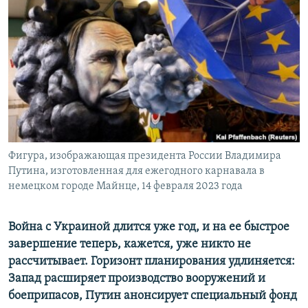
РАСПИСАНИЕ ВЕЩАНИЯ
ПОДПИШИТЕСЬ НА РАССЫЛКУ
СОЦИАЛЬНЫЕ СЕТИ
Фигура, изображающая президента России Владимира
Все сайты РСЕ/РС
Путина, изготовленная для ежегодного карнавала в
немецком городе Майнце, 14 февраля 2023 года
Война с Украиной длится уже год, и на ее быстрое
завершение теперь, кажется, уже никто не
рассчитывает. Горизонт планирования удлиняется:
Запад расширяет производство вооружений и
боеприпасов, Путин анонсирует специальный фонд