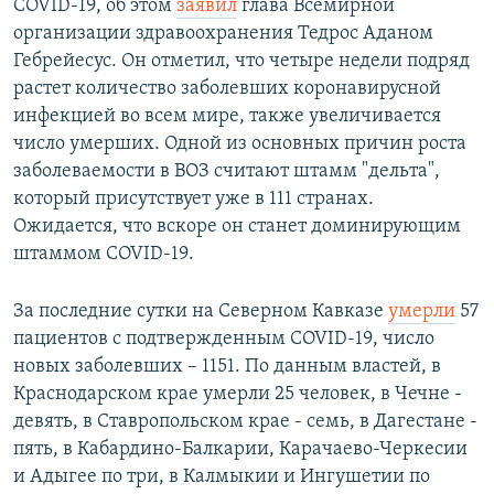
COVID-19, об этом
заявил
глава Всемирной
организации здравоохранения Тедрос Аданом
Гебрейесус. Он отметил, что четыре недели подряд
растет количество заболевших коронавирусной
инфекцией во всем мире, также увеличивается
число умерших. Одной из основных причин роста
заболеваемости в ВОЗ считают штамм "дельта",
который присутствует уже в 111 странах.
Ожидается, что вскоре он станет доминирующим
штаммом COVID-19.
За последние сутки на Северном Кавказе
умерли
57
пациентов с подтвержденным COVID-19, число
новых заболевших – 1151. По данным властей, в
Краснодарском крае умерли 25 человек, в Чечне -
девять, в Ставропольском крае - семь, в Дагестане -
пять, в Кабардино-Балкарии, Карачаево-Черкесии
и Адыгее по три, в Калмыкии и Ингушетии по