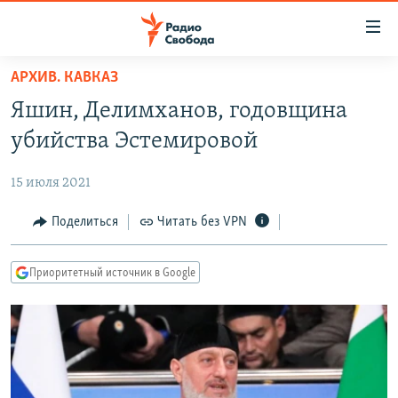
Ссылки
для
упрощенного
АРХИВ. КАВКАЗ
ПРОГРАММЫ
доступа
Яшин, Делимханов, годовщина
ПОДКАСТЫ
Вернуться
убийства Эстемировой
к
АВТОРСКИЕ ПРОЕКТЫ
основному
15 июля 2021
ЦИТАТЫ СВОБОДЫ
содержанию
Вернутся
МНЕНИЯ
Поделиться
Читать без VPN
к
КУЛЬТУРА
главной
Приоритетный источник в Google
навигации
IDEL.РЕАЛИИ
Вернутся
КАВКАЗ.РЕАЛИИ
к
СЕВЕР.РЕАЛИИ
поиску
СИБИРЬ.РЕАЛИИ