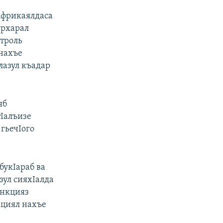
Африкаялдаса
урхарал
нтроль
 нахъе
лазул къадар
яб
тIалъизе
гьечIого
букIараб ва
зул сияхIалда
анкцияз
кциял нахъе