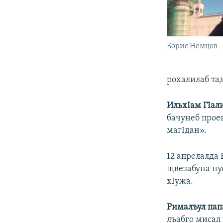
Борис Немцов
рохалилаб та
ИльхIам ГIал
бачунеб проек
магIдан».
12 апрелалда 
щвезабуна ну
хIужа.
Рималъул пап
лъабго мисал 