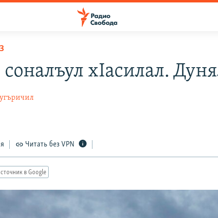
З
 соналъул хIасилал. Дун
Дугъричил
ся
Читать без VPN
сточник в Google