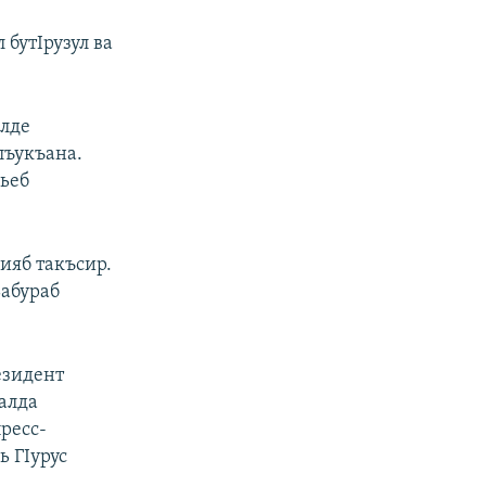
 бутIрузул ва
ялде
лъукъана.
ьеб
ияб такъсир.
ьабураб
езидент
алда
ресс-
ь ГIурус