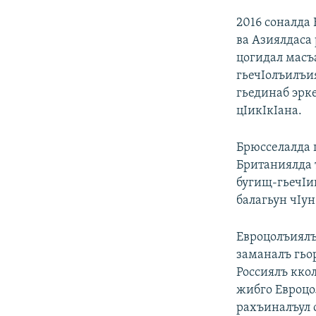
2016 соналда
ва Азиялдаса
цогидал масъ
гьечIолъилъи
гьединаб эрк
цIикIкIана.
Брюсселалда 
Британиялда 
бугищ-гьечIи
балагьун чIун
Евроцолъиялъу
заманалъ гьо
Россиялъ ккол
жибго Евроцо
рахъиналъул с