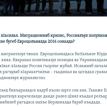
л хIасилал. Миграционияб кризис, Россиялъул популизм
не бугеб Евроцолъиялда 2016 соналда?
, мигрантазул чвахи. Евроцолъиялдаса батIалъизе КIуд
 хиял. Кваранал политиказул позиция ва Украиналдала
хIвал-хIалалде Россия гъорлъе жубай. Исламияб пачал
 рагъулаб хIаракатчилъи – гьадинал ва цогидал суалал
адиоялъул журналистаз.
къед бихъараладса хадуб къоло щуго сон ана. Гьанже 
рантазул карачелалде данде ралел цIиял къадал релъар
Iиабилеб рагъдаса нахъе Берлиналда бараб къадада.