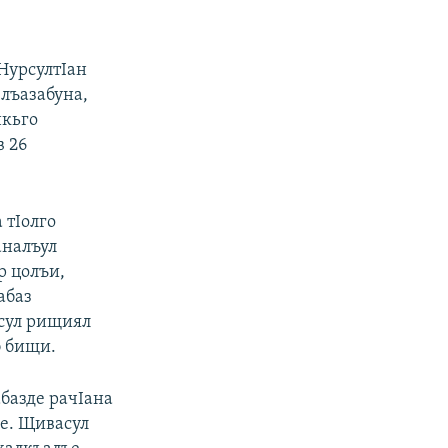
НурсултIан
лъазабуна,
нкьго
в 26
 тIолго
аналъул
р цолъи,
абаз
асул рищиял
б бищи.
абазде рачIана
е. Щивасул