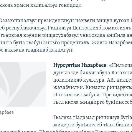
ккола эрмен халкъалъул геноцид».
 Казахстаналъул президентлъун нахъеги вищун вугоан 
ьеб республикаялъул Рищиязул Централияб комиссиялъ 
 гьаркьал кьунин рищарухабазул ункъоялда анцIила а
нцIго бутIа гьабун анкьго проценталъ. Живго Назарбае
ве вахъана гьадинаб каламгун:
НурсултIан Назарбаев
: «Нилъеца
дунялалде бихьизабуна Казахст
политикияб культура. Ай, нилъе
жавабчилъи. Киналго рищарухъ
гIахьаллъи гьабуна. Президент
гьел ккола жиндирго букIинесе
арбаев
Гьалеха гIадамал рищиязул бутI
жидерго букIинесеб тIаса бищиз