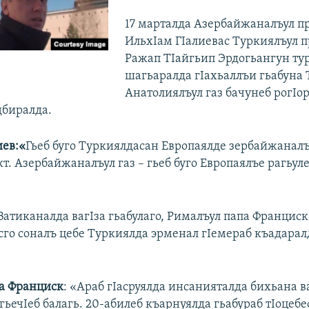
17 марталда Азербайжаналъул п
ИльхIам ГIалиевас Туркиялъул 
Ражап ТIайгьип Эрдогьангун тур
шагьаралда гIахьаллъи гьабуна 
Анатолиялъул газ бачунеб рогIор
дбиралда.
иев:«
Гьеб буго Туркиялдасан Европаялде зербайжаналъ
т. Азербайжаналъул газ – гьеб буго Европаялъе рагьуле
Ватиканалда вагIза гьабулаго, Рималъул папа Францис
сго соналъ цебе Туркиялда эрменал гIемераб къадарал
а Франциск
: «Араб гIасруялда инсанияталда бихьана в
гьечIеб балагь. 20-абилеб къарнуялда гьабураб тIоцебе