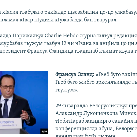
 хIасил гьабулаго ракIалде щвезабилин цо-цо улкабазул
аламал кIвар кIудиял хIужабазда бан гьарурал.
ралда Парижалъул Charlie Hebdo журналалъул редакци
сурбабаз гьужум гьабун I2 чи чIвана ва анцIила цо ци 
президент Франсуа Оландица гьадинаб къимат кьуна г
Франсуа Оланд:
«Гьеб буго вахIш
Гьеб буго жибго эркенлъиялде г
гьужум».
29 январалда Белоруссиялъул пр
Александр Лукошенкоца Минск
тIобитIараб жиндирго санайил п
конференциялда абуна, Белорусс
дунялалъул бутIа гьурин.