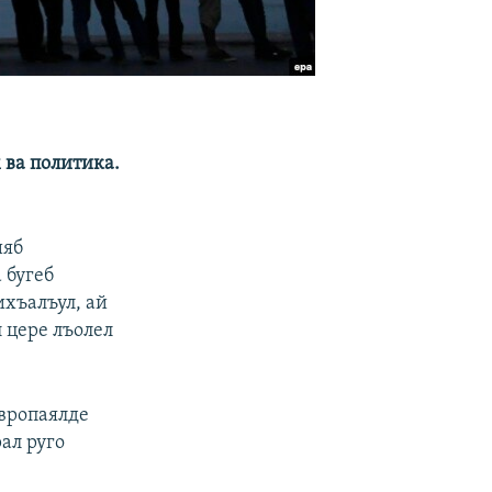
 ва политика.
ияб
 бугеб
ихъалъул, ай
 цере лъолел
Европаялде
ал руго