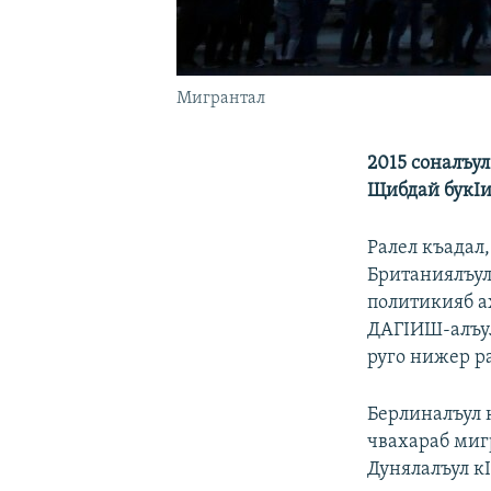
Мигрантал
2015 соналъу
Щибдай букIи
Ралел къадал
Британиялъул
политикияб а
ДАГIИШ-алъул
руго нижер р
Берлиналъул 
чвахараб миг
Дунялалъул к