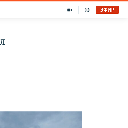
ЭФИР
ял