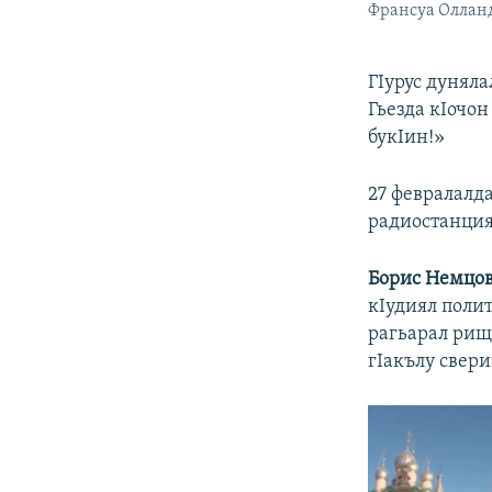
Франсуа Оллан
ГIурус дуняла
Гьезда кIочон
букIин!»
27 февралалд
радиостанция
Борис Немцов
кIудиял поли
рагьарал рищи
гIакълу свери