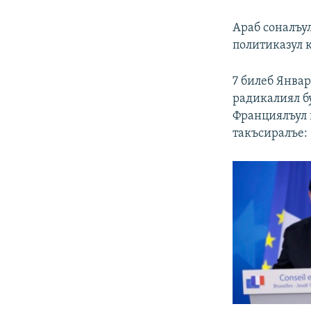
Араб соналъул
политиказул к
7 билеб Янва
радикалиял бу
Франциялъул 
такъсиралъе: