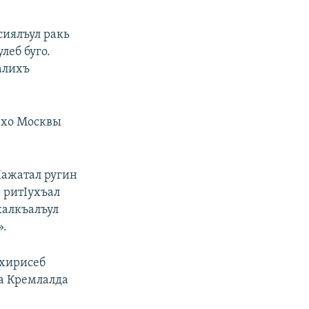
сиялъул ракь
леб буго.
чалихъ
Эхо Москвы
Iажатал ругин
 ритIухъал
 халкъалъул
».
ахирисеб
на Кремлалда