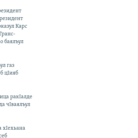
резидент
президент
казул Карс
Транс-
о баялъул
ул газ
б цIияб
кица ракIалде
да чIваялъул
а хIехьана
себ