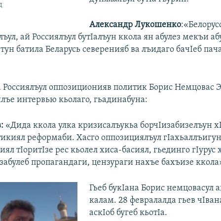
д
Александр Лукошенко
:«Белорус
лъул, ай Россиялъул бутIалъун ккола ян абулез мекъи абу
 тун батила Беларусь северенияб ва лъидаго бачIеб па
а Россиялъул оппозиционияв политик Борис Немцовас 
лъе интервью кьолаго, гьадинабуна:
:
«Дида ккола улка кризисалъукьа борчIизабизелъун х
тикиял реформаби. Хасго оппозициялъул гIахьаллъигун
ял тIоритIзе рес кьолел хиса-басиял, гьединго гIурус
забулеб пропагандаги, цензураги нахъе бахъизе ккола
Гьеб букIана Борис немцовасул 
калам. 28 февралалда гьев чIва
аскIоб бугеб кьотIа.