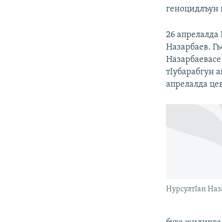
геноцидлъун 
26 апрелалда
Назарбаев. Г
Назарбаевасе
тIубарабгун а
апрелалда це
НурсултIан Наз