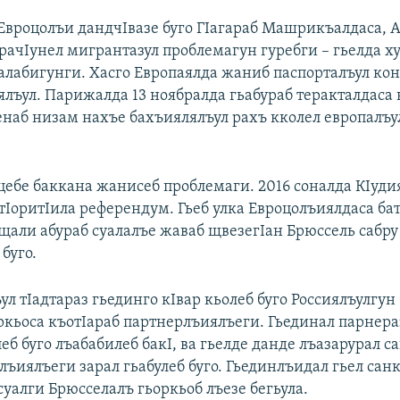
 Евроцолъи дандчIвазе буго ГIагараб Машрикъалдаса, 
 рачIунел мигрантазул проблемагун гуребги – гьелда х
алабигунги. Хасго Европаялда жаниб паспорталъул ко
ялъул. Парижалда 13 ноябралда гьабураб теракталдаса
енаб низам нахъе бахъиялялъул рахъ кколел европалъу
цебе баккана жанисеб проблемаги. 2016 соналда КIуди
тIоритIила референдум. Гьеб улка Евроцолъиялдаса ба
щали абураб суалалъе жаваб щвезегIан Брюссель сабру 
 буго.
л тIадтараз гьединго кIвар кьолеб буго Россиялъулгун 
ркьоса къотIараб партнерлъиялъеги. Гьединал парнера
еб буго лъабабилеб бакI, ва гьелде данде лъазарурал с
лъиялъеги зарал гьабулеб буго. Гьединлъидал гьел сан
уалги Брюсселалъ гьоркьоб лъезе бегьула.