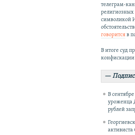
телеграм-кана
религиозных 
символикой 
обстоятельст
говорится
в п
В итоге суд 
конфискации 
— Подпис
В сентябре
уроженца Д
рублей зап
Георгиевск
активиста