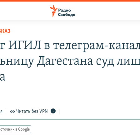
ВКАЗ
аг ИГИЛ в телеграм-кана
ьницу Дагестана суд ли
а
ся
Читать без VPN
сточник в Google