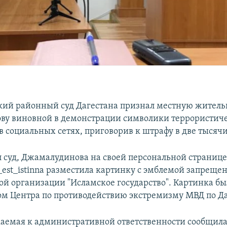
ий районный суд Дагестана признал местную житель
у виновной в демонстрации символики террористич
в социальных сетях, приговорив к штрафу в две тысячи
л суд, Джамалудинова на своей персональной странице
_est_istinna разместила картинку с эмблемой запреще
ой организации "Исламское государство". Картинка б
м Центра по противодействию экстремизму МВД по Да
аемая к административной ответственности сообщила,