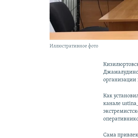
Иллюстративное фото
Кизилюртовск
Джамалудинов
организации 
Как установи
канале ustina
экстремистск
оперативнико
Сама привлек