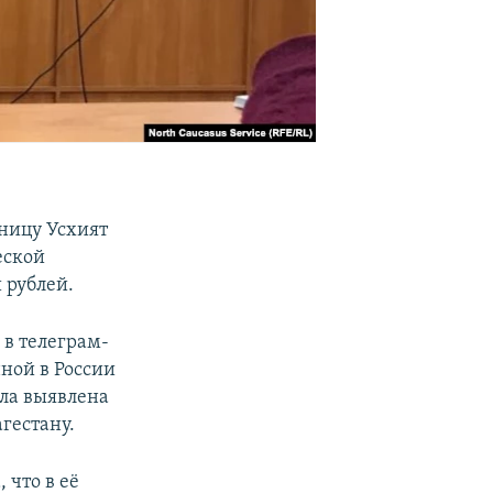
ницу Усхият
еской
 рублей.
 в телеграм-
нной в России
ыла выявлена
гестану.
 что в её