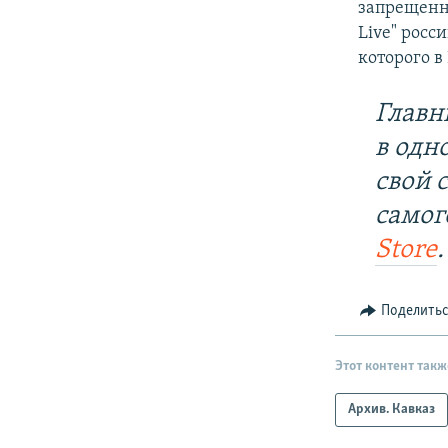
запрещенн
Live" росс
которого в
Главн
в одн
свой 
самог
Store
.
Поделить
Этот контент такж
Архив. Кавказ