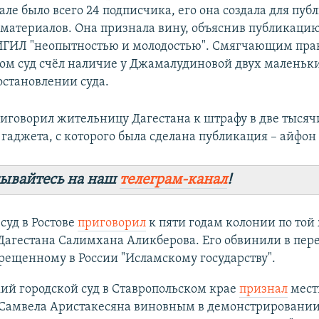
ле было всего 24 подписчика, его она создала для пу
материалов. Она признала вину, объяснив публикацию
ИГИЛ "неопытностью и молодостью". Смягчающим пр
вом суд счёл наличие у Джамалудиновой двух маленьки
остановлении суда.
приговорил жительницу Дагестана к штрафу в две тысяч
гаджета, с которого была сделана публикация – айфон 
ывайтесь на наш
телеграм-канал
!
 суд в Ростове
приговорил
к пяти годам колонии по той 
агестана Салимхана Аликберова. Его обвинили в пере
рещенному в России "Исламскому государству".
ий городской суд в Ставропольском крае
признал
мест
 Самвела Аристакесяна виновным в демонстрировани