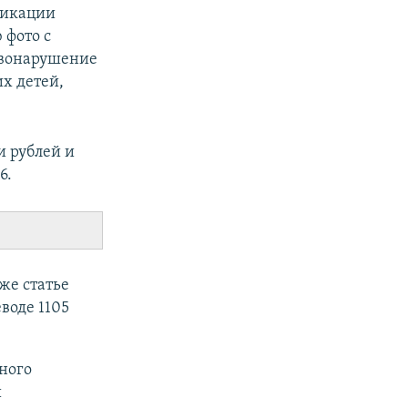
бликации
 фото с
авонарушение
х детей,
и рублей и
6.
же статье
воде 1105
ного
и