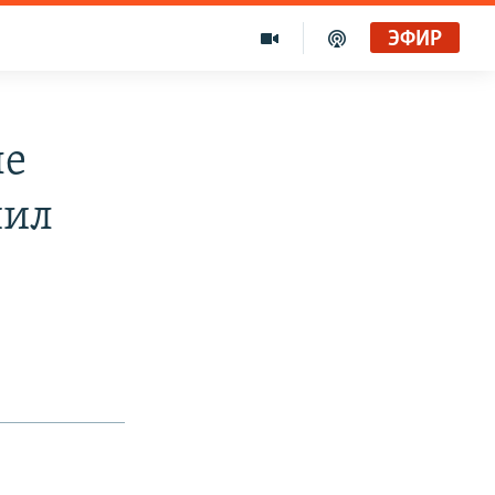
ЭФИР
ле
шил