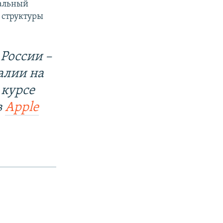
вальный
 структуры
России –
алии на
 курсе
в
Apple