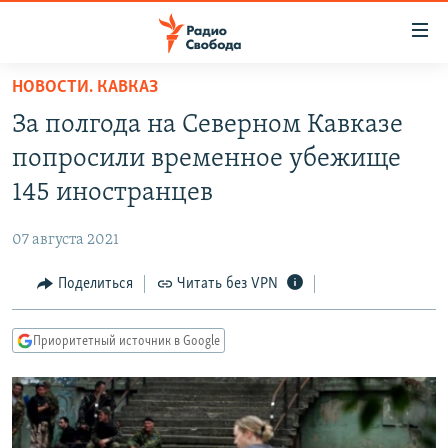
Ссылки
для
упрощенного
НОВОСТИ. КАВКАЗ
ПРОГРАММЫ
доступа
За полгода на Северном Кавказе
ПОДКАСТЫ
Вернуться
попросили временное убежище
к
АВТОРСКИЕ ПРОЕКТЫ
145 иностранцев
основному
ЦИТАТЫ СВОБОДЫ
содержанию
07 августа 2021
Вернутся
МНЕНИЯ
к
Поделиться
Читать без VPN
КУЛЬТУРА
главной
навигации
IDEL.РЕАЛИИ
Приоритетный источник в Google
Вернутся
КАВКАЗ.РЕАЛИИ
к
СЕВЕР.РЕАЛИИ
поиску
СИБИРЬ.РЕАЛИИ