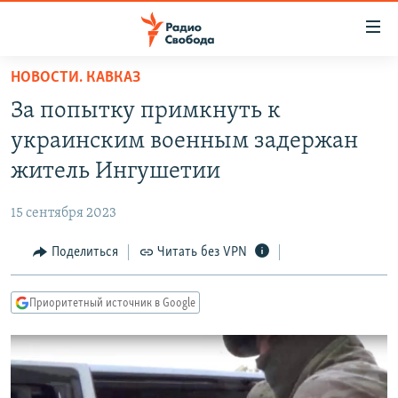
Ссылки
для
упрощенного
НОВОСТИ. КАВКАЗ
ПРОГРАММЫ
доступа
За попытку примкнуть к
ПОДКАСТЫ
Вернуться
украинским военным задержан
к
АВТОРСКИЕ ПРОЕКТЫ
житель Ингушетии
основному
ЦИТАТЫ СВОБОДЫ
содержанию
15 сентября 2023
Вернутся
МНЕНИЯ
к
Поделиться
Читать без VPN
КУЛЬТУРА
главной
навигации
IDEL.РЕАЛИИ
Приоритетный источник в Google
Вернутся
КАВКАЗ.РЕАЛИИ
к
СЕВЕР.РЕАЛИИ
поиску
СИБИРЬ.РЕАЛИИ