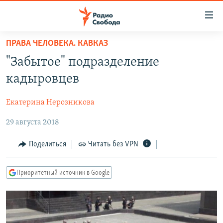
Ссылки
для
упрощенного
ПРАВА ЧЕЛОВЕКА. КАВКАЗ
ПРОГРАММЫ
доступа
"Забытое" подразделение
ПОДКАСТЫ
Вернуться
кадыровцев
к
АВТОРСКИЕ ПРОЕКТЫ
основному
Екатерина Нерозникова
ЦИТАТЫ СВОБОДЫ
содержанию
Вернутся
29 августа 2018
МНЕНИЯ
к
КУЛЬТУРА
Поделиться
Читать без VPN
главной
навигации
IDEL.РЕАЛИИ
Вернутся
Приоритетный источник в Google
КАВКАЗ.РЕАЛИИ
к
СЕВЕР.РЕАЛИИ
поиску
СИБИРЬ.РЕАЛИИ