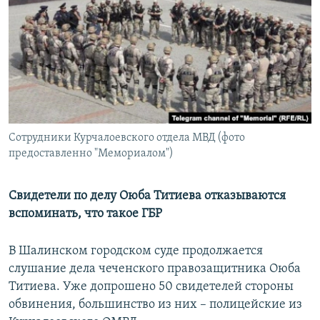
РАСПИСАНИЕ ВЕЩАНИЯ
ПОДПИШИТЕСЬ НА РАССЫЛКУ
СОЦИАЛЬНЫЕ СЕТИ
Сотрудники Курчалоевского отдела МВД (фото
предоставленно "Мемориалом")
Все сайты РСЕ/РС
Свидетели по делу Оюба Титиева отказываются
вспоминать, что такое ГБР
В Шалинском городском суде продолжается
слушание дела чеченского правозащитника Оюба
Титиева. Уже допрошено 50 свидетелей стороны
обвинения, большинство из них – полицейские из