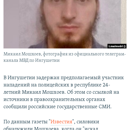
РАСПИСАНИЕ ВЕЩАНИЯ
ПОДПИШИТЕСЬ НА РАССЫЛКУ
СОЦИАЛЬНЫЕ СЕТИ
Микаил Мошхоев, фотография из официального телеграм-
канала МВД по Ингушетии
Все сайты РСЕ/РС
В Ингушетии задержан предполагаемый участник
нападений на полицейских в республике 24-
летний Микаил Мошхоев. Об этом со ссылкой на
источники в правоохранительных органах
сообщили российские государственные СМИ.
По данным газеты "
Известия
", силовики
обнаружили Мошхоева, когда он "искал