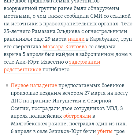
Еще двое предполагаемых участников
вооруженной группы ранее были обнаружены
мертвыми, о чем также сообщили СМИ со ссылкой
на источники в правоохранительных органах. Тело
25-летнего Рамазана Эльдиева с огнестрельными
ранениями еще 29 марта
нашли
в Карабулаке, труп
его сверстника
Мовсара Коттоева
со следами
взрыва 5 апреля был найден в заброшенном доме в
селе Аки-Юрт. Известно о
задержании
родственников
погибшего.
Первое нападение
предполагаемых боевиков
произошло поздним вечером 27 марта на посту
ДПС на границе Ингушетии и Северной
Осетии, пострадали двое сотрудников МВД. 3
апреля полицейских
обстреляли
в
Малгобекском районе, пострадал один из них.
6 апреля в селе Зязиков-Юрт были
убиты
трое