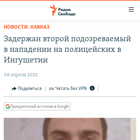
Ссылки
для
упрощенного
НОВОСТИ. КАВКАЗ
ПРОГРАММЫ
доступа
Задержан второй подозреваемый
ПОДКАСТЫ
Вернуться
в нападении на полицейских в
к
АВТОРСКИЕ ПРОЕКТЫ
Ингушетии
основному
ЦИТАТЫ СВОБОДЫ
содержанию
08 апреля 2023
Вернутся
МНЕНИЯ
к
Поделиться
Читать без VPN
КУЛЬТУРА
главной
навигации
IDEL.РЕАЛИИ
Приоритетный источник в Google
Вернутся
КАВКАЗ.РЕАЛИИ
к
СЕВЕР.РЕАЛИИ
поиску
СИБИРЬ.РЕАЛИИ