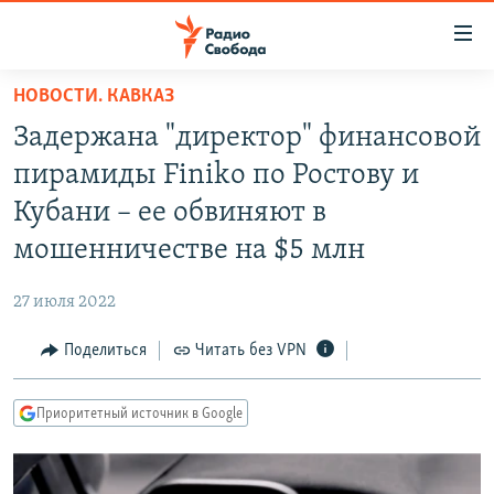
Ссылки
для
упрощенного
НОВОСТИ. КАВКАЗ
ПРОГРАММЫ
доступа
Задержана "директор" финансовой
ПОДКАСТЫ
Вернуться
пирамиды Finiko по Ростову и
к
АВТОРСКИЕ ПРОЕКТЫ
Кубани – ее обвиняют в
основному
ЦИТАТЫ СВОБОДЫ
содержанию
мошенничестве на $5 млн
Вернутся
МНЕНИЯ
к
27 июля 2022
КУЛЬТУРА
главной
Поделиться
Читать без VPN
навигации
IDEL.РЕАЛИИ
Вернутся
КАВКАЗ.РЕАЛИИ
к
Приоритетный источник в Google
СЕВЕР.РЕАЛИИ
поиску
СИБИРЬ.РЕАЛИИ