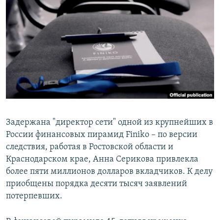
РАСПИСАНИЕ ВЕЩАНИЯ
ПОДПИШИТЕСЬ НА РАССЫЛКУ
СОЦИАЛЬНЫЕ СЕТИ
Все сайты РСЕ/РС
Задержана "директор сети" одной из крупнейших в
России финансовых пирамид Finiko – по версии
следствия, работая в Ростовской области и
Краснодарском крае, Анна Серикова привлекла
более пяти миллионов долларов вкладчиков. К делу
приобщены порядка десяти тысяч заявлений
потерпевших.