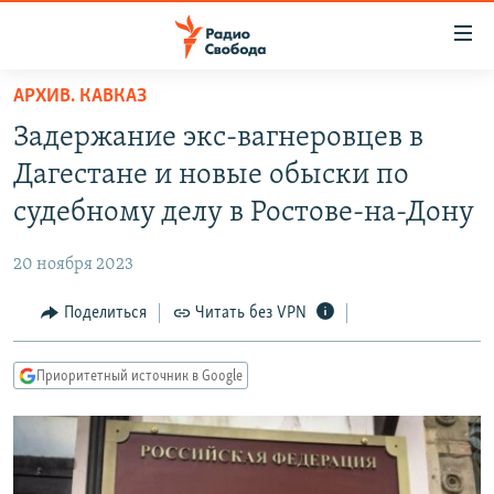
Ссылки
для
упрощенного
АРХИВ. КАВКАЗ
ПРОГРАММЫ
доступа
Задержание экс-вагнеровцев в
ПОДКАСТЫ
Вернуться
Дагестане и новые обыски по
к
АВТОРСКИЕ ПРОЕКТЫ
судебному делу в Ростове-на-Дону
основному
ЦИТАТЫ СВОБОДЫ
содержанию
20 ноября 2023
Вернутся
МНЕНИЯ
к
Поделиться
Читать без VPN
КУЛЬТУРА
главной
навигации
IDEL.РЕАЛИИ
Приоритетный источник в Google
Вернутся
КАВКАЗ.РЕАЛИИ
к
СЕВЕР.РЕАЛИИ
поиску
СИБИРЬ.РЕАЛИИ