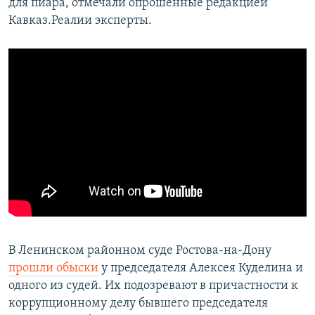
для пиара, отмечали опрошенные редакцией
Кавказ.Реалии эксперты.
В Ленинском районном суде Ростова-на-Дону
прошли обыски
у председателя Алексея Куделина и
одного из судей. Их подозревают в причастности к
коррупционному делу бывшего председателя