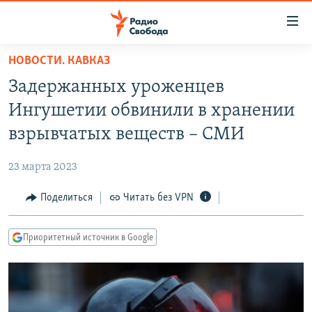
Ссылки
для
упрощенного
НОВОСТИ. КАВКАЗ
ПРОГРАММЫ
доступа
Задержанных уроженцев
ПОДКАСТЫ
Вернуться
Ингушетии обвинили в хранении
к
АВТОРСКИЕ ПРОЕКТЫ
взрывчатых веществ – СМИ
основному
ЦИТАТЫ СВОБОДЫ
содержанию
23 марта 2023
Вернутся
МНЕНИЯ
к
Поделиться
Читать без VPN
КУЛЬТУРА
главной
навигации
IDEL.РЕАЛИИ
Приоритетный источник в Google
Вернутся
КАВКАЗ.РЕАЛИИ
к
СЕВЕР.РЕАЛИИ
поиску
СИБИРЬ.РЕАЛИИ