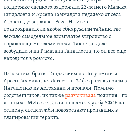
22 марта сотрудники ингушского Центра "Э" при
поддержке спецназа задержали 22-летнего Малика
Гандалоева и Арсена Гаммадова недалеко от села
Алхасты, утверждает Baza. На месте
правоохранители якобы обнаружили тайник, где
лежало самодельное взрывчатое устройство с
поражающими элементами. Такое же дело
возбудили и на Рамазана Гандалоева, но он все еще
находится в розыске.
Напомним, братья Гандалоевы из Ингушетии и
Арсен Гаммадов из Дагестана 27 февраля выехали в
Ингушетию из Астрахани и пропали. Помимо
родственников, их также
разыскивала
полиция - по
данным СМИ со ссылкой на пресс-службу УФСБ по
региону, спецслужбы подозревают пропавших в
планировании теракта.