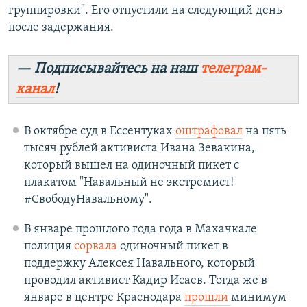
группировки". Его отпустили на следующий день
после задержания.
— Подписывайтесь на наш
телеграм-
канал
!
В октябре суд в Ессентуках
оштрафовал
на пять
тысяч рублей активиста Ивана Зевакина,
который вышел на одиночный пикет с
плакатом "Навальный не экстремист!
#СвободуНавальному".
В январе прошлого года года в Махачкале
полиция
сорвала
одиночный пикет в
поддержку Алексея Навального, который
проводил активист Кадир Исаев. Тогда же в
январе в центре Краснодара
прошли
минимум