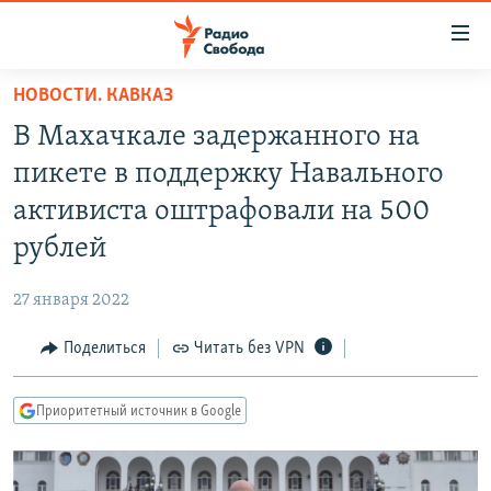
Ссылки
для
упрощенного
НОВОСТИ. КАВКАЗ
ПРОГРАММЫ
доступа
В Махачкале задержанного на
ПОДКАСТЫ
Вернуться
пикете в поддержку Навального
к
АВТОРСКИЕ ПРОЕКТЫ
активиста оштрафовали на 500
основному
ЦИТАТЫ СВОБОДЫ
содержанию
рублей
Вернутся
МНЕНИЯ
к
27 января 2022
КУЛЬТУРА
главной
Поделиться
Читать без VPN
навигации
IDEL.РЕАЛИИ
Вернутся
КАВКАЗ.РЕАЛИИ
к
Приоритетный источник в Google
СЕВЕР.РЕАЛИИ
поиску
СИБИРЬ.РЕАЛИИ