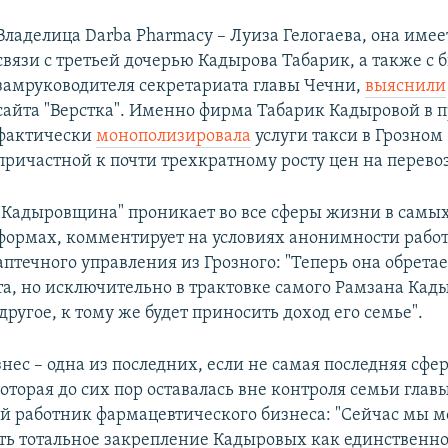
Владелица Darba Pharmacy – Луиза Гелогаева, она имее
связи с третьей дочерью Кадырова Табарик, а также с
замруководителя секретариата главы Чечни,
выяснили
сайта "Верстка". Именно фирма Табарик Кадыровой в
фактически
монополизировала
услуги такси в Грозном 
причастной к почти трехкратному росту цен на перево
"Кадыровщина" проникает во все сферы жизни в самы
формах, комментирует на условиях анонимности рабо
аптечного управления из Грозного: "Теперь она обрета
а, но исключительно в трактовке самого Рамзана Кады
другое, к тому же будет приносить доход его семье".
ес – одна из последних, если не самая последняя сфер
оторая до сих пор оставалась вне контроля семьи глав
ой работник фармацевтического бизнеса: "Сейчас мы 
ть тотальное закрепление Кадыровых как единственно