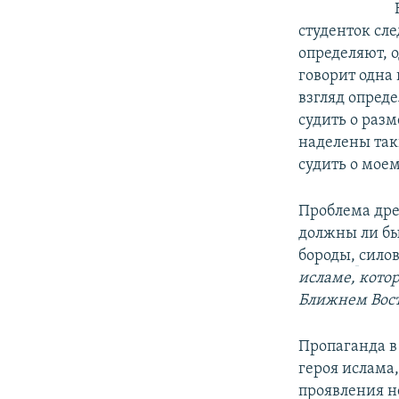
студенток сл
определяют, о
говорит одна 
взгляд опреде
судить о раз
наделены так
судить о моем
Проблема дре
должны ли бы
бороды,
сило
исламе, кото
Ближнем Вост
Пропаганда в
героя ислама
проявления н