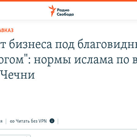
АВКАЗ
ат бизнеса под благовид
огом": нормы ислама по 
 Чечни
4
ся
Читать без VPN