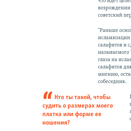
что идет целе
возрождении 
советский пе
"Раньше осно
исламизации 
салафитов и с
называемого 
глаза на исл
салафитов дл
мнению, остае
собеседник.
Кто ты такой, чтобы
судить о размерах моего
платка или форме ее
ношения?