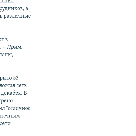
яснил
рудников, а
ть различные
т в
. – Прим.
алоны,
крыто 53
ложил сеть
 декабря. В
трено
ил "отличное
аптечным
 сети