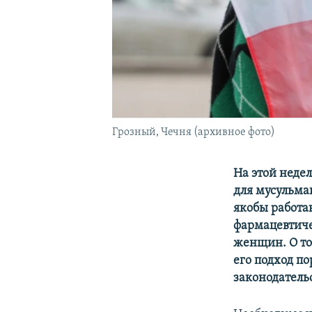
Грозный, Чечня (архивное фото)
На этой неде
для мусульма
якобы работа
фармацевтиче
женщин. О то
его подход п
законодатель