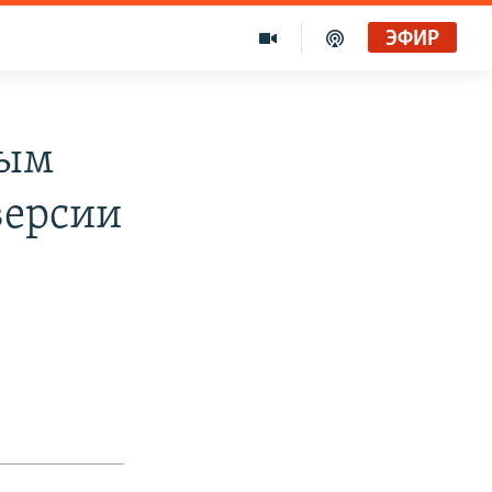
ЭФИР
ным
версии