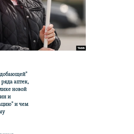
подобающей"
 ряда аптек,
лике новой
чин и
ацию" и чем
му