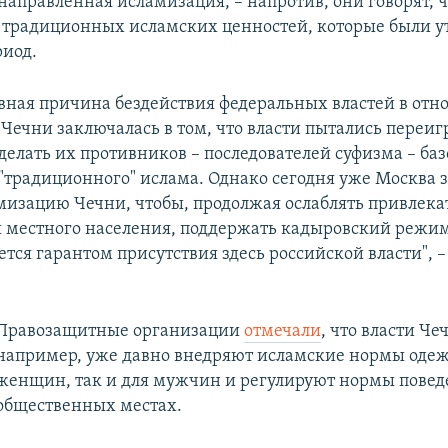
направленная исламизация, – напротив, они говорят, ч
традиционных исламских ценностей, которые были у
риод.
вная причина бездействия федеральных властей в от
Чечни заключалась в том, что власти пытались переиг
делать их противников – последователей суфизма – баз
"традиционного" ислама. Однако сегодня уже Москва 
амизацию Чечни, чтобы, продолжая ослаблять привлека
я местного населения, поддержать кадыровский режим
тся гарантом присутствия здесь российской власти", –
Правозащитные организации
отмечали
, что власти Че
например, уже давно внедряют исламские нормы одеж
женщин, так и для мужчин и регулируют нормы повед
общественных местах.