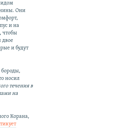
видом
жчины. Они
омфорт,
пус и на
, чтобы
и двое
рые и будут
 бороды,
то носил
го течения в
пами на
ого Корана,
тикует