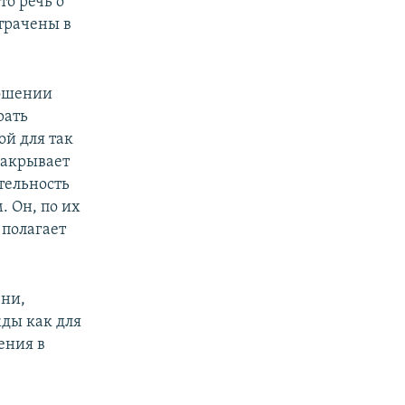
то речь о
трачены в
ношении
рать
ой для так
закрывает
тельность
. Он, по их
 полагает
чни,
ды как для
ения в