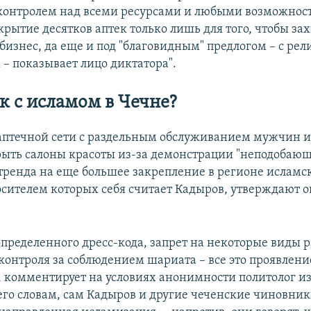
онтролем над всеми ресурсами и любыми возможнос
крытие десятков аптек только лишь для того, чтобы за
 бизнес, да еще и под "благовидным" предлогом – с ре
– показывает лицо диктатора".
ак с исламом в Чечне?
аптечной сети с раздельным обслуживанием мужчин 
ыть салоны красоты из-за демонстрации "неподобающи
 тренда на еще большее закрепление в регионе исламс
осителем которых себя считает Кадыров, утверждают
пределенного дресс-кода, запрет на некоторые виды 
контроля за соблюдением шариата – все это проявлен
, комментирует на условиях анонимности политолог из
 его словам, сам Кадыров и другие чеченские чиновни