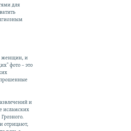
тями для
хватить
лигиозным
и женщин, и
х" фото – это
ких
 опрошенные
развлечений и
ие исламских
 Грозного.
ки отрицают,