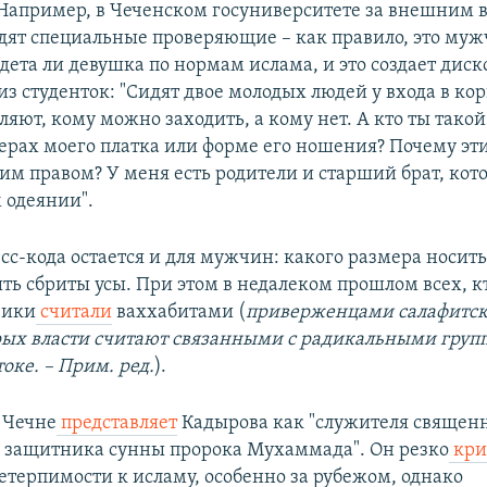
Например, в Чеченском госуниверситете за внешним 
едят специальные проверяющие – как правило, это му
дета ли девушка по нормам ислама, и это создает диск
из студенток: "Сидят двое молодых людей у входа в кор
ляют, кому можно заходить, а кому нет. А кто ты такой
мерах моего платка или форме его ношения? Почему эт
им правом? У меня есть родители и старший брат, кото
 одеянии".
сс-кода остается и для мужчин: какого размера носить
ть сбриты усы. При этом в недалеком прошлом всех, к
вики
считали
ваххабитами (
приверженцами салафитско
рых
власти считают связанными с радикальными груп
оке.
– Прим. ред.
).
 Чечне
представляет
Кадырова как "служителя священн
, защитника сунны пророка Мухаммада". Он резко
кри
етерпимости к исламу, особенно за рубежом, однако