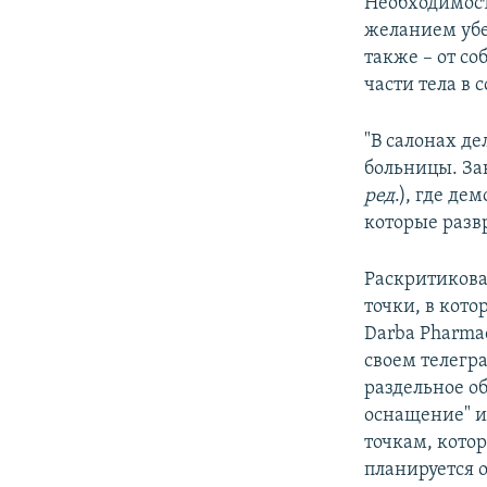
Необходимост
желанием убе
также – от с
части тела в 
"В салонах д
больницы. За
ред
.), где де
которые разв
Раскритиковал
точки, в кот
Darba Pharmac
своем телегр
раздельное о
оснащение" и
точкам, кото
планируется о