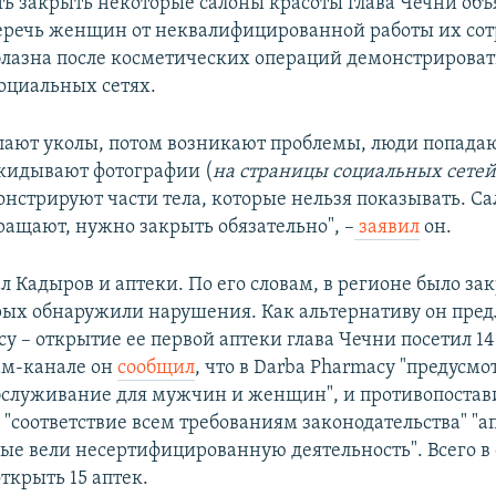
ь закрыть некоторые салоны красоты глава Чечни объ
речь женщин от неквалифицированной работы их сот
облазна после косметических операций демонстрирова
социальных сетях.
елают уколы, потом возникают проблемы, люди попадаю
кидывают фотографии (
на страницы социальных сетей
монстрируют части тела, которые нельзя показывать. С
ращают, нужно закрыть обязательно", –
заявил
он.
 Кадыров и аптеки. По его словам, в регионе было за
орых обнаружили нарушения. Как альтернативу он пред
y – открытие ее первой аптеки глава Чечни посетил 14
ам-канале он
сообщил
, что в Darba Pharmacy "предусмо
бслуживание для мужчин и женщин", и противопостав
 "соответствие всем требованиям законодательства" "
рые вели несертифицированную деятельность". Всего в
ткрыть 15 аптек.