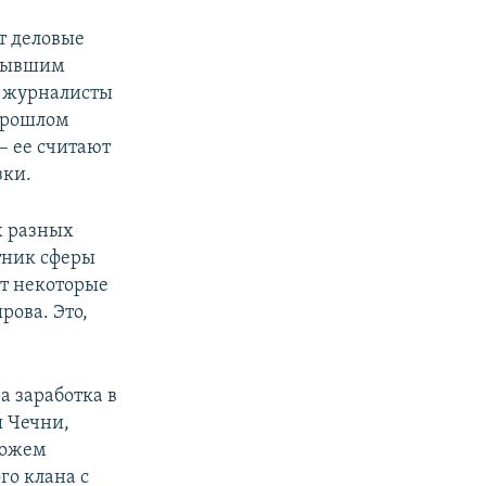
т деловые
 бывшим
журналисты
 прошлом
– ее считают
зки.
х разных
тник сферы
ет некоторые
рова. Это,
а заработка в
ы Чечни,
можем
го клана с