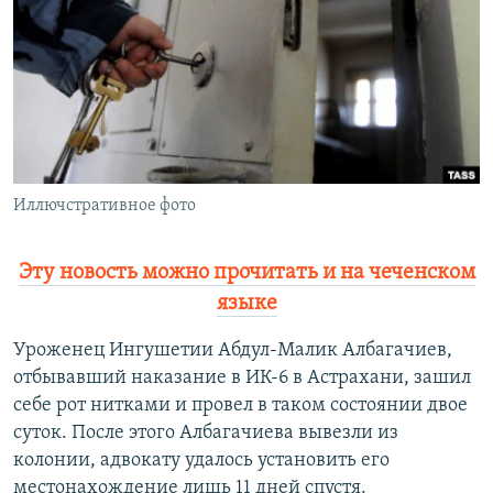
РАСПИСАНИЕ ВЕЩАНИЯ
ПОДПИШИТЕСЬ НА РАССЫЛКУ
СОЦИАЛЬНЫЕ СЕТИ
Иллючстративное фото
Все сайты РСЕ/РС
Эту новость можно прочитать и на чеченском
языке
Уроженец Ингушетии Абдул-Малик Албагачиев,
отбывавший наказание в ИК-6 в Астрахани, зашил
себе рот нитками и провел в таком состоянии двое
суток. После этого Албагачиева вывезли из
колонии, адвокату удалось установить его
местонахождение лишь 11 дней спустя.