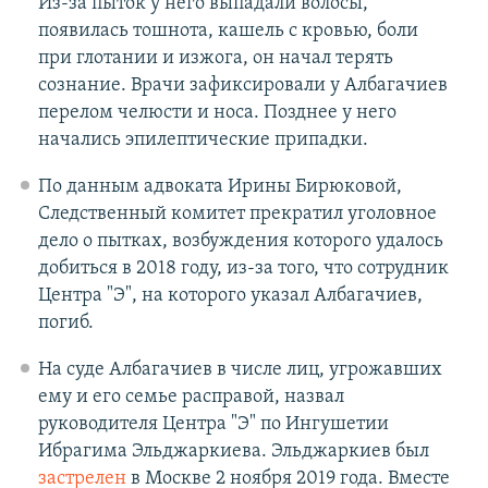
Из-за пыток у него выпадали волосы,
появилась тошнота, кашель с кровью, боли
при глотании и изжога, он начал терять
сознание. Врачи зафиксировали у Албагачиев
перелом челюсти и носа. Позднее у него
начались эпилептические припадки.
По данным адвоката Ирины Бирюковой,
Следственный комитет прекратил уголовное
дело о пытках, возбуждения которого удалось
добиться в 2018 году, из-за того, что сотрудник
Центра "Э", на которого указал Албагачиев,
погиб.
На суде Албагачиев в числе лиц, угрожавших
ему и его семье расправой, назвал
руководителя Центра "Э" по Ингушетии
Ибрагима Эльджаркиева. Эльджаркиев был
застрелен
в Москве 2 ноября 2019 года. Вместе