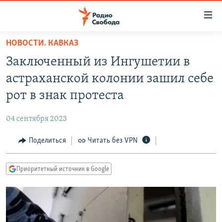
Ссылки
для
упрощенного
НОВОСТИ. КАВКАЗ
ПРОГРАММЫ
доступа
Заключенный из Ингушетии в
ПОДКАСТЫ
Вернуться
астраханской колонии зашил себе
к
АВТОРСКИЕ ПРОЕКТЫ
рот в знак протеста
основному
ЦИТАТЫ СВОБОДЫ
содержанию
04 сентября 2023
Вернутся
МНЕНИЯ
к
Поделиться
Читать без VPN
КУЛЬТУРА
главной
навигации
IDEL.РЕАЛИИ
Приоритетный источник в Google
Вернутся
КАВКАЗ.РЕАЛИИ
к
СЕВЕР.РЕАЛИИ
поиску
СИБИРЬ.РЕАЛИИ