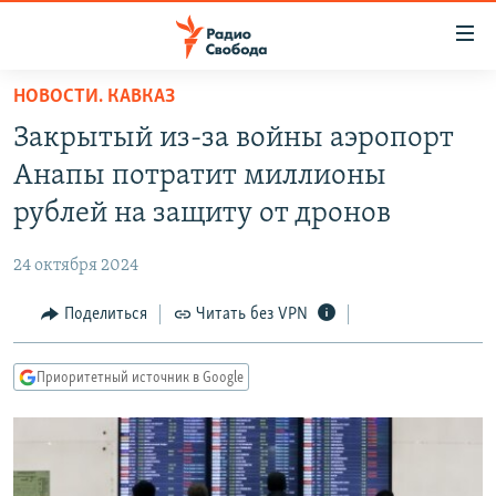
Ссылки
для
упрощенного
НОВОСТИ. КАВКАЗ
ПРОГРАММЫ
доступа
Закрытый из-за войны аэропорт
ПОДКАСТЫ
Вернуться
Анапы потратит миллионы
к
АВТОРСКИЕ ПРОЕКТЫ
рублей на защиту от дронов
основному
ЦИТАТЫ СВОБОДЫ
содержанию
24 октября 2024
Вернутся
МНЕНИЯ
к
Поделиться
Читать без VPN
КУЛЬТУРА
главной
навигации
IDEL.РЕАЛИИ
Приоритетный источник в Google
Вернутся
КАВКАЗ.РЕАЛИИ
к
СЕВЕР.РЕАЛИИ
поиску
СИБИРЬ.РЕАЛИИ