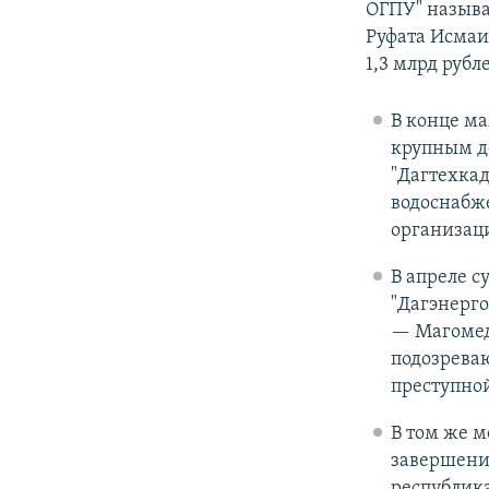
ОГПУ" называ
Руфата Исмаи
1,3 млрд рубл
В конце ма
крупным де
"Дагтехкад
водоснабже
организац
В апреле с
"Дагэнерго
— Магомед
подозреваю
преступной
В том же м
завершении
республика