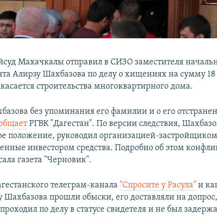
йсуд Махачкалы отправил в СИЗО заместителя началь
нта Алирзу Шахбазова по делу о хищениях на сумму 1
 касается строительства многоквартирного дома.
хбазова без упоминания его фамилии и о его отстране
общает
РГВК "Дагестан". По версии следствия, Шахбазо
ое положение, руководил организацией-застройщиком 
енные инвестором средства. Подробно об этом конфли
сала газета "Черновик".
гестанского телеграм-канала
"Спросите у Расула"
и ка
 у Шахбазова прошли обыски, его доставляли на допрос,
роходил по делу в статусе свидетеля и не был задержа