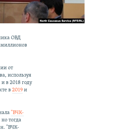
ника ОВД
8 миллионов
нии от
ва, используя
и в 2018 году
кте в
2019
и
нала
"ВЧК-
 но тогда
н. "ВЧК-