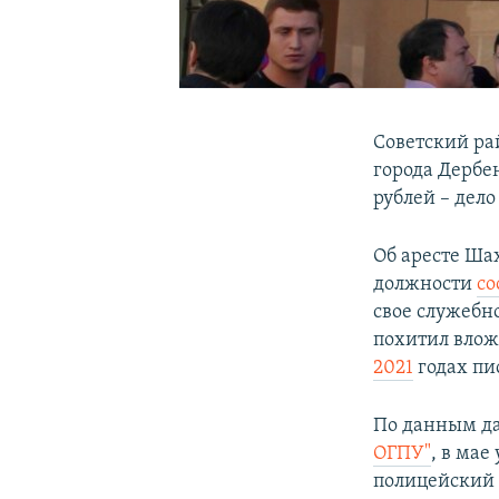
Советский ра
города Дербе
рублей – дело
Об аресте Ша
должности
со
свое служебн
похитил влож
2021
годах пи
По данным да
ОГПУ"
, в мае
полицейский п