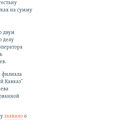
гестану
тках на сумму
о двум
о делу
оператора
ь
ев.
а филиала
й Кавказ"
аева
зованной
ну
заявило
о