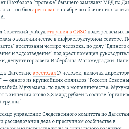
ет Шахбазова "протеже" бывшего замглавы МВД по Да
лова – он был
арестован
в ноябре по обвинению во взя
ей.
я Советский райсуд
отправил в СИЗО
подозреваемых п
лам о взяточничестве в инфраструктурном секторе. П
астра" арестованы четыре человека, по делу "Единого 
ния и водоотведения" под арест помещен руководител
ии, депутат горсовета Избербаша Магомедгаджи Шапи
уд в Дагестане
арестовал
17 человек, включая директор
" — одного из крупнейших филиалов "Россети Северны
хабиба Мухумаева, по делу о мошенничестве. Мухум
т в хищении около 2,8 млрд рублей в составе "органи
 группы".
есяце управление Следственного комитета по Дагеста
 расследования дела о преступном сообществе в
нском министерстве труда и социального развития.