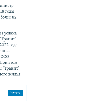
министр
018 годы
более 82
 Руслана
"Гранит"
2022 года.
тана,
р ООО
 При этом
О "Гранит"
ного жилья.
Читать