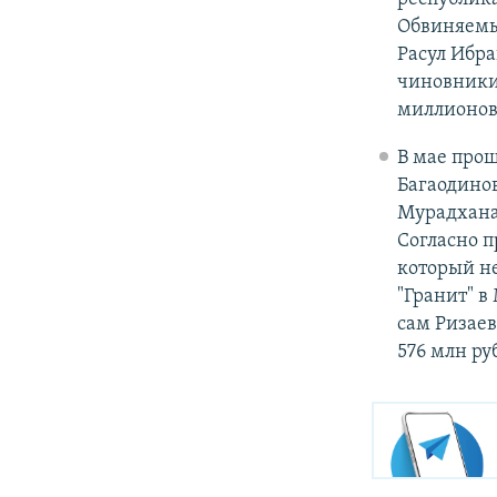
Обвиняемым
Расул Ибра
чиновники
миллионов
В мае прош
Багаодинов
Мурадхана
Согласно п
который н
"Гранит" в
сам Ризаев
576 млн ру