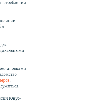
употреблении
полиции
обы
 для
радикальными
ерестановками
едомство
дыров
.
лужиться.
етии Юнус-