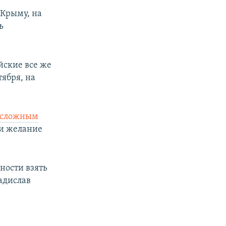
 Крыму, на
ь
йские все же
тября, на
сложным
ли желание
ности взять
ладислав