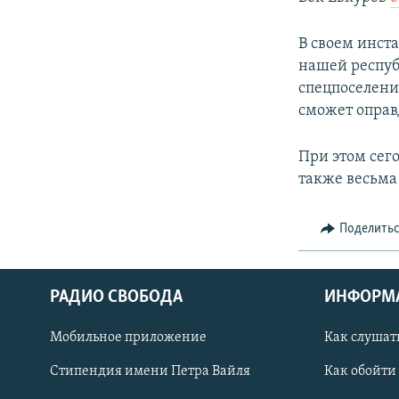
В своем инст
нашей респуб
спецпоселени
сможет оправ
При этом сег
также весьма
Поделить
РАДИО СВОБОДА
ИНФОРМ
Мобильное приложение
Как слушат
СОЦИАЛЬНЫЕ СЕТИ
Стипендия имени Петра Вайля
Как обойти