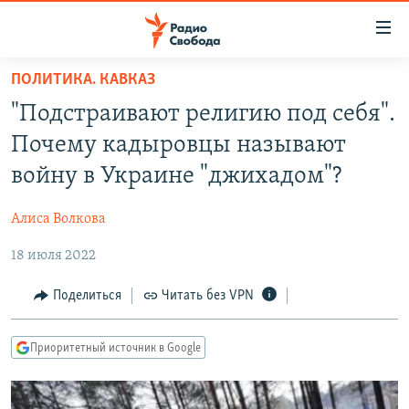
Ссылки
для
упрощенного
ПОЛИТИКА. КАВКАЗ
ПРОГРАММЫ
доступа
"Подстраивают религию под себя".
ПОДКАСТЫ
Вернуться
Почему кадыровцы называют
к
АВТОРСКИЕ ПРОЕКТЫ
войну в Украине "джихадом"?
основному
ЦИТАТЫ СВОБОДЫ
содержанию
Алиса Волкова
Вернутся
МНЕНИЯ
к
18 июля 2022
КУЛЬТУРА
главной
навигации
IDEL.РЕАЛИИ
Поделиться
Читать без VPN
Вернутся
КАВКАЗ.РЕАЛИИ
к
Приоритетный источник в Google
СЕВЕР.РЕАЛИИ
поиску
СИБИРЬ.РЕАЛИИ