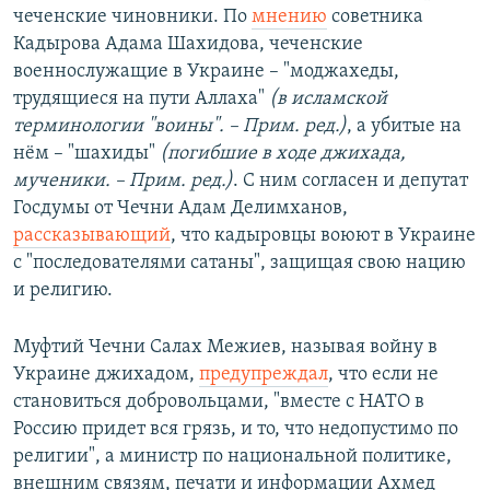
чеченские чиновники. По
мнению
советника
Кадырова Адама Шахидова, чеченские
военнослужащие в Украине – "моджахеды,
трудящиеся на пути Аллаха"
(в исламской
терминологии "воины". – Прим. ред.)
, а убитые на
нём – "шахиды"
(погибшие в ходе джихада,
мученики. – Прим. ред.)
. С ним согласен и депутат
Госдумы от Чечни Адам Делимханов,
рассказывающий
, что кадыровцы воюют в Украине
с "последователями сатаны", защищая свою нацию
и религию.
Муфтий Чечни Салах Межиев, называя войну в
Украине джихадом,
предупреждал
, что если не
становиться добровольцами, "вместе с НАТО в
Россию придет вся грязь, и то, что недопустимо по
религии", а министр по национальной политике,
внешним связям, печати и информации Ахмед