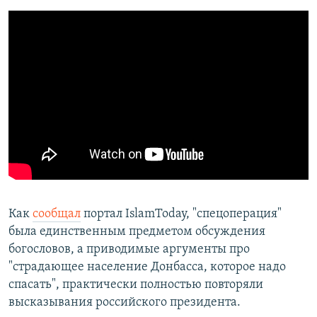
Как
сообщал
портал IslamToday, "спецоперация"
была единственным предметом обсуждения
богословов, а приводимые аргументы про
"страдающее население Донбасса, которое надо
спасать", практически полностью повторяли
высказывания российского президента.