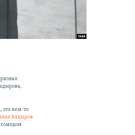
призвал
адырова,
, это кем-то
явил Кадыров
Магомедом