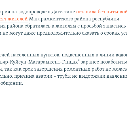
ария на водопроводе в Дагестане
оставила без питьево
сяч жителей
Магарамкентского района республики.
я района обратилась к жителям с просьбой запастись
и не могут даже предположительно сказать о сроках у
елей населенных пунктов, подвешенных к линии водо
ьяр-Куйсун-Магарамкент-Гапцах" заранее позаботитьс
ы, так как срок завершения ремонтных работ не можем
льно, причина аварии – трубы не выдержали давления
сообщении.