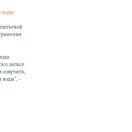
й воды
 питьевой
странения
вода
я о запасе
 озвучить,
 воды", –