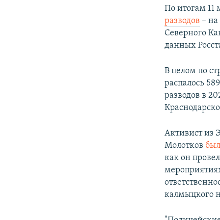
По итогам 11
разводов
– на
Северного Кав
данных Росст
В целом по ст
распалось 58
разводов в 20
Краснодарско
Активист из 
Молотков
был
как он прове
мероприятиях
ответственнос
калмыцкого н