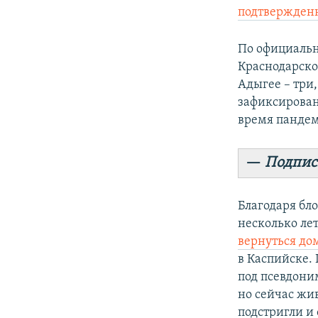
подтвержден
По официальн
Краснодарском
Адыгее – три
зафиксирован
время пандем
—
Подпис
Благодаря бл
несколько ле
вернуться до
в Каспийске.
под псевдоним
но сейчас жив
подстригли и 