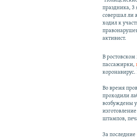
"Полицейские 
праздника, 3 
совершал ли 
ходил к учас
правонарушен
активист.
В ростовском
пассажирки,
коронавирус.
Во время про
проходили ла
возбуждены у
изготовление
штампов, печ
За последние