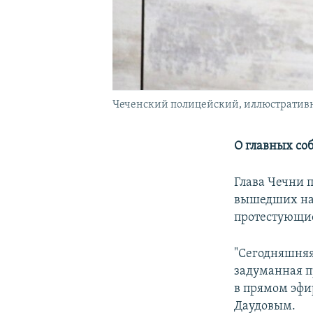
Чеченский полицейский, иллюстративн
О главных со
Глава Чечни 
вышедших на 
протестующие
"Сегодняшняя 
задуманная п
в прямом эфи
Даудовым.