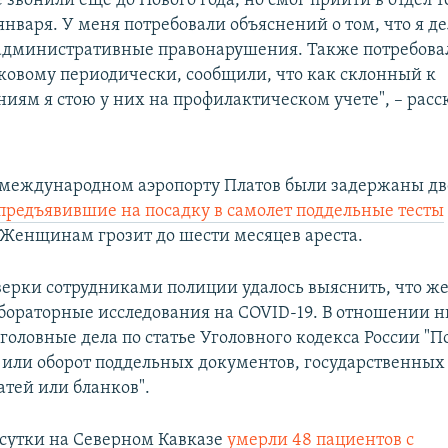
звонили еще до Нового года, но смог прийти в отдел т
января. У меня потребовали объяснений о том, что я де
административные правонарушения. Также потребовал
тковому периодически, сообщили, что как склонный к
иям я стою у них на профилактическом учете", – расс
 международном аэропорту Платов были задержаны дв
предъявившие на посадку в самолет поддельные тесты
 Женщинам грозит до шести месяцев ареста.
верки сотрудниками полиции удалось выяснить, что 
бораторные исследования на COVID-19. В отношении н
головные дела по статье Уголовного кодекса России "П
 или оборот поддельных документов, государственных
атей или бланков".
 сутки на Северном Кавказе
умерли 48 пациентов с