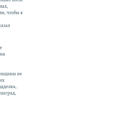
олько после
лал,
и, чтобы я
казал
е
на
женщины не
их
одделка,
 наград,