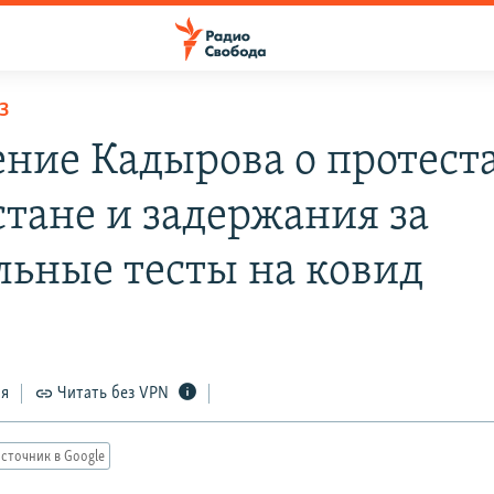
З
ение Кадырова о протеста
стане и задержания за
льные тесты на ковид
ся
Читать без VPN
сточник в Google