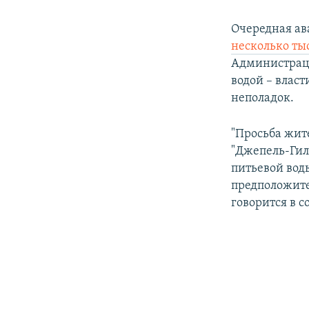
Очередная ав
несколько ты
Администраци
водой – власт
неполадок.
"Просьба жит
"Джепель-Гил
питьевой вод
предположите
говорится в 