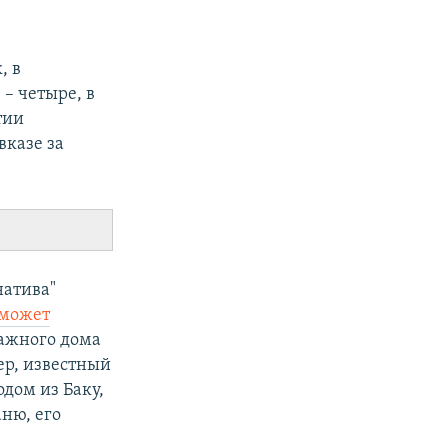
, в
 – четыре, в
тии
вказе за
натива"
может
тажного дома
ер, известный
одом из Баку,
аню, его