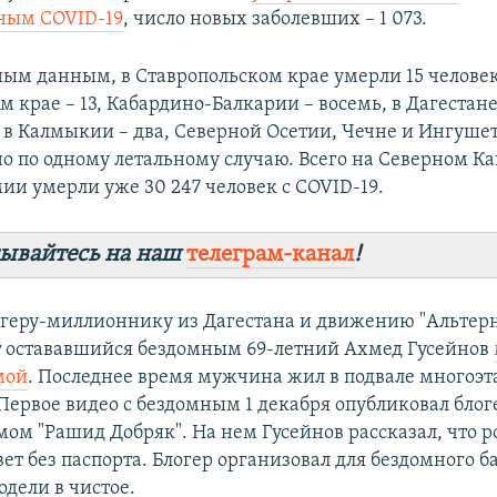
ным COVID-19
, число новых заболевших – 1 073.
ым данным, в Ставропольском крае умерли 15 человек
 крае – 13, Кабардино-Балкарии – восемь, в Дагестане
, в Калмыкии – два, Северной Осетии, Чечне и Ингуше
о по одному летальному случаю. Всего на Северном Ка
ии умерли уже 30 247 человек с COVID-19.
ывайтесь на наш
телеграм-канал
!
огеру-миллионнику из Дагестана и движению "Альтер
т остававшийся бездомным 69-летний Ахмед Гусейнов
мой
. Последнее время мужчина жил в подвале многоэ
 Первое видео с бездомным 1 декабря опубликовал блог
ом "Рашид Добряк". На нем Гусейнов рассказал, что р
ет без паспорта. Блогер организовал для бездомного б
одели в чистое.