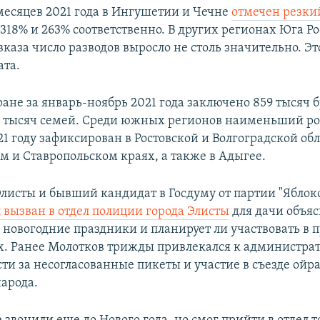
 месяцев 2021 года в Ингушетии и Чечне
отмечен резкий
 318% и 263% соответственно. В других регионах Юга Р
каза число разводов выросло не столь значительно. Это
ата.
ране за январь-ноябрь 2021 года заключено 859 тысяч 
9 тысяч семей. Среди южных регионов наименьший ро
21 году зафиксирован в Ростовской и Волгоградской обл
м и Ставропольском краях, а также в Адыгее.
Элисты и бывший кандидат в Госдуму от партии "Яблок
 вызван в отдел полиции города Элисты
для дачи объяс
л новогодние праздники и планирует ли участвовать в
. Ранее Молотков трижды привлекался к администра
ти за несогласованные пикеты и участие в съезде ойра
арода.