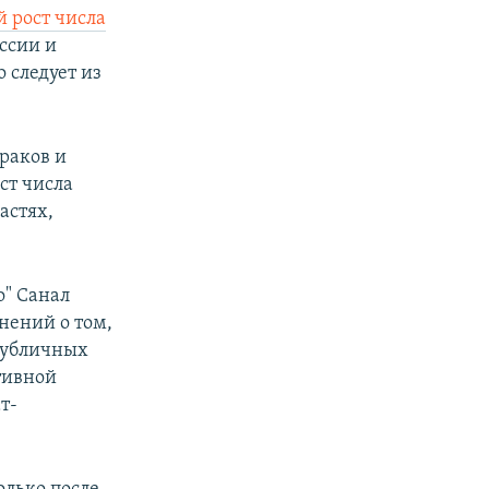
 рост числа
оссии и
 следует из
браков и
ст числа
астях,
о" Санал
нений о том,
 публичных
тивной
т-