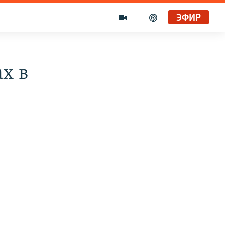
ЭФИР
х в