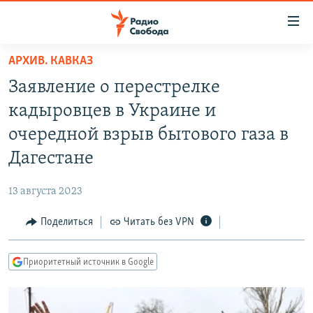
Ссылки
для
упрощенного
АРХИВ. КАВКАЗ
ПРОГРАММЫ
доступа
Заявление о перестрелке
ПОДКАСТЫ
Вернуться
кадыровцев в Украине и
к
АВТОРСКИЕ ПРОЕКТЫ
очередной взрыв бытового газа в
основному
ЦИТАТЫ СВОБОДЫ
содержанию
Дагестане
Вернутся
МНЕНИЯ
к
13 августа 2023
КУЛЬТУРА
главной
Поделиться
Читать без VPN
навигации
IDEL.РЕАЛИИ
Вернутся
КАВКАЗ.РЕАЛИИ
к
Приоритетный источник в Google
СЕВЕР.РЕАЛИИ
поиску
СИБИРЬ.РЕАЛИИ