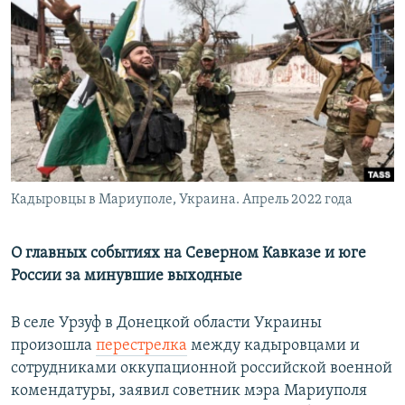
РАСПИСАНИЕ ВЕЩАНИЯ
ПОДПИШИТЕСЬ НА РАССЫЛКУ
СОЦИАЛЬНЫЕ СЕТИ
Кадыровцы в Мариуполе, Украина. Апрель 2022 года
Все сайты РСЕ/РС
О главных событиях на Северном Кавказе и юге
России за минувшие выходные
В селе Урзуф в Донецкой области Украины
произошла
перестрелка
между кадыровцами и
сотрудниками оккупационной российской военной
комендатуры, заявил советник мэра Мариуполя