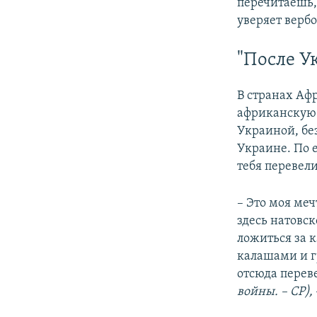
перечитаешь, 
уверяет верб
"После У
В странах Аф
африканскую 
Украиной, бе
Украине. По 
тебя перевели
– Это моя меч
здесь натовс
ложиться за 
калашами и г
отсюда перев
войны. – СР),