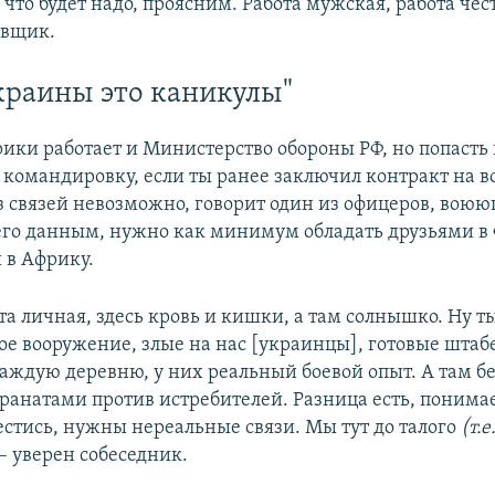
что будет надо, проясним. Работа мужская, работа чест
овщик.
краины это каникулы"
рики работает и Министерство обороны РФ, но попасть 
командировку, если ты ранее заключил контракт на в
з связей невозможно, говорит один из офицеров, воюю
его данным, нужно как минимум обладать друзьями в 
 в Африку.
та личная, здесь кровь и кишки, а там солнышко. Ну т
кое вооружение, злые на нас [украинцы], готовые шта
каждую деревню, у них реальный боевой опыт. А там б
ранатами против истребителей. Разница есть, понима
естись, нужны нереальные связи. Мы тут до талого
(т.е
– уверен собеседник.