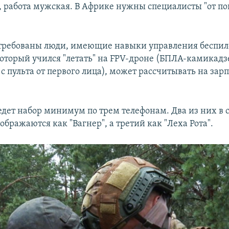
, работа мужская. В Африке нужны специалисты "от по
требованы люди, имеющие навыки управления беспи
который учился "летать" на FPV-дроне (БПЛА-камикадз
 пульта от первого лица), может рассчитывать на зарп
.
едет набор минимум по трем телефонам. Два из них в 
тображаются как "Вагнер", а третий как "Леха Рота".