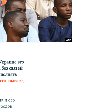
 Украине это
 без связей
ыполнять
ссказывает
,
а и его
ородов