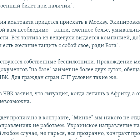
"военный билет при наличии".
ия контракта придется приехать в Москву. Экипировка
бой вам необходимо – тапки, сменное белье, умывальн
ти. Вся тактика из вещевухи выдается компанией, до
и есть желание тащить с собой свое, ради Бога".
ствуются собственные беспилотники. Прохождение м
окументов "на базе" займет не более двух суток, обещ
ВК. Для граждан стран СНГ условия такие же.
 ЧВК заявил, что ситуация, когда летишь в Африку, а
 невозможна.
будет прописано в контракте, "Минке" мы никого не от
аправлениях не работаем. Украинское направление на
В любом случае, не парься, все прозрачно, контракт п