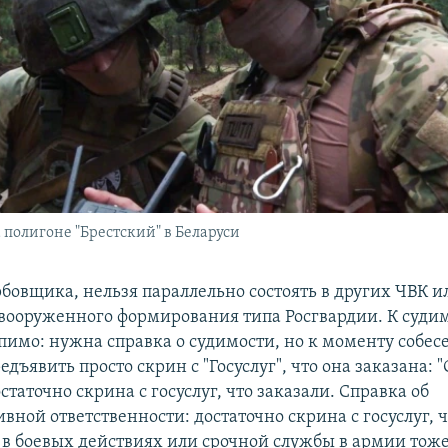
 полигоне "Брестский" в Беларуси
рбовщика, нельзя параллельно состоять в других ЧВК и
вооруженного формирования типа Росгвардии. К суд
рпимо: нужна справка о судимости, но к моменту собес
едъявить просто скрин с "Госуслуг", что она заказана: 
статочно скрина с госуслуг, что заказали. Справка об
ной ответственности: достаточно скрина с госуслуг, ч
 в боевых действиях или срочной службы в армии тоже