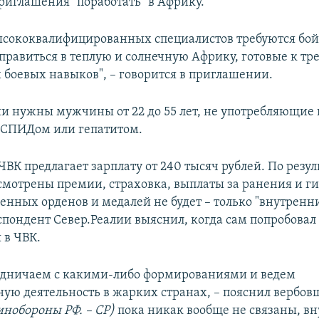
приглашения "поработать" в Африку.
ысококвалифицированных специалистов требуются бо
равиться в теплую и солнечную Африку, готовые к тр
х боевых навыков", – говорится в приглашении.
и нужны мужчины от 22 до 55 лет, не употребляющие
 СПИДом или гепатитом.
ВК предлагает зарплату от 240 тысяч рублей. По резу
смотрены премии, страховка, выплаты за ранения и ги
венных орденов и медалей не будет – только "внутренн
еспондент Север.Реалии выяснил, когда сам попробовал
 в ЧВК.
удничаем с какими-либо формированиями и ведем
ную деятельность в жарких странах, – пояснил вербовщ
нобороны РФ. – СР)
пока никак вообще не связаны, в