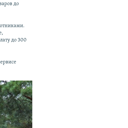
варов до
лотниками.
е,
лату до 300
сервисе