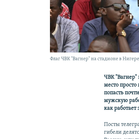
Флаг ЧВК "Вагнер" на стадионе в Нигер
ЧВК "Вагнер" 
место просто 
попасть почт
мужскую рабо
как работает 
Посты телегр
гибели делятс