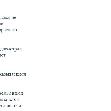
 своя не
ые
бротного
едосмотра и
ают
 оказываешься
даем, с ними
м много о
рочитаешь и