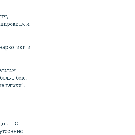
йцы,
енировкам и
 наркотики и
льтатам
бель в бою.
ие плюхи".
ик. – С
нутренние