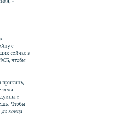
ная, –
в
ойну с
щих сейчас в
ФСБ, чтобы
ы прикинь,
белями
едуины с
ешь. Чтобы
. до конца