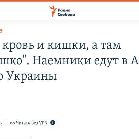
З
 кровь и кишки, а там
шко". Наемники едут в 
о Украины
ся
Читать без VPN