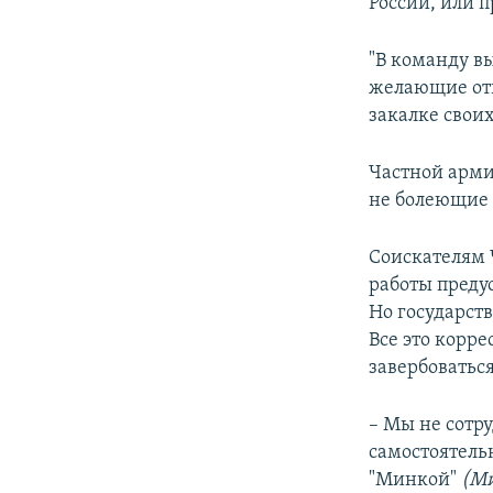
России, или 
"В команду в
желающие отп
закалке свои
Частной арми
не болеющие
Соискателям Ч
работы преду
Но государст
Все это корр
завербоваться
– Мы не сотр
самостоятель
"Минкой"
(Ми