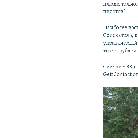
плюхи только
пилотов".
Наиболее вос
Соискатель, 
управляемый с
тысяч рублей
Сейчас ЧВК в
GettContact о