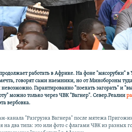
е
продолжает работать в Африке. На фоне "мясорубки" в
мечта, говорят сами наемники, но от Минобороны туда
и невозможно. Гарантированно "поехать загорать" и "в
ту" можно только через ЧВК "Вагнер". Север.Реалии
ра
эта вербовка.
ам-канала "Разгрузка Вагнера" после мятежа Пригожин
я на два типа: это или фото с флагами ЧВК из разных г