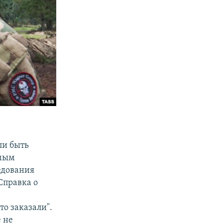
ли быть
имым
едования
"Справка о
то заказали".
 не