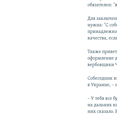
обязателен: 
Для заключен
нужна: "С со
принадлежнос
качества, есл
Также привет
оформление д
вербовщики Ч
Собеседник из
в Украине, –
– У тебя все 
на дальних н
них сказало. 