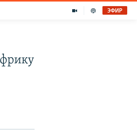
ЭФИР
Африку