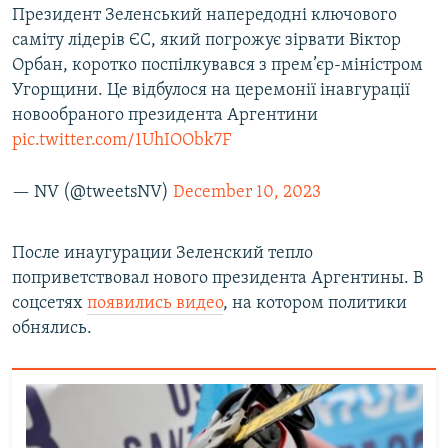
Президент Зеленський напередодні ключового
саміту лідерів ЄС, який погрожує зірвати Віктор
Орбан, коротко поспілкувався з прем’єр-міністром
Угорщини. Це відбулося на церемонії інавгурації
новообраного президента Аргентини
pic.twitter.com/1UhIOObk7F
— NV (@tweetsNV)
December 10, 2023
После инаугурации Зеленский тепло
поприветствовал нового президента Аргентины. В
соцсетях
появились видео
, на котором политики
обнялись.