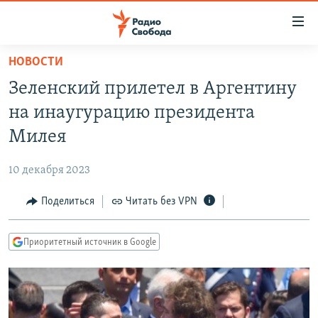
Ссылки
для
упрощенного
НОВОСТИ
ПРОГРАММЫ
доступа
Зеленский прилетел в Аргентину
ПОДКАСТЫ
Вернуться
на инаугурацию президента
к
АВТОРСКИЕ ПРОЕКТЫ
Милея
основному
ЦИТАТЫ СВОБОДЫ
содержанию
10 декабря 2023
Вернутся
МНЕНИЯ
к
Поделиться
Читать без VPN
КУЛЬТУРА
главной
навигации
IDEL.РЕАЛИИ
Приоритетный источник в Google
Вернутся
КАВКАЗ.РЕАЛИИ
к
СЕВЕР.РЕАЛИИ
поиску
СИБИРЬ.РЕАЛИИ