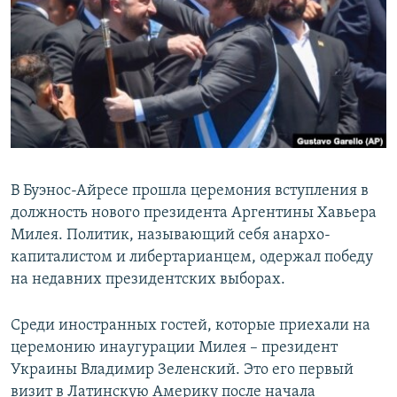
РАСПИСАНИЕ ВЕЩАНИЯ
ПОДПИШИТЕСЬ НА РАССЫЛКУ
СОЦИАЛЬНЫЕ СЕТИ
В Буэнос-Айресе прошла церемония вступления в
должность нового президента Аргентины Хавьера
Все сайты РСЕ/РС
Милея. Политик, называющий себя анархо-
капиталистом и либертарианцем, одержал победу
на недавних президентских выборах.
Среди иностранных гостей, которые приехали на
церемонию инаугурации Милея – президент
Украины Владимир Зеленский. Это его первый
визит в Латинскую Америку после начала