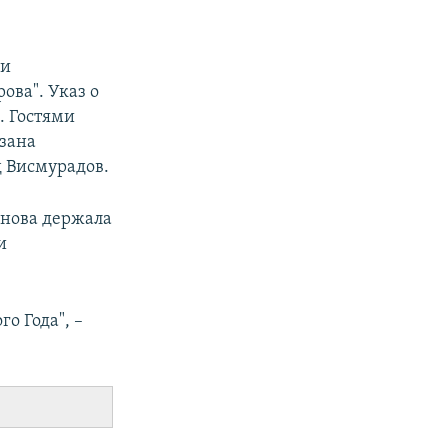
ни
ва". Указ о
. Гостями
зана
 Висмурадов.
анова держала
и
о Года", –