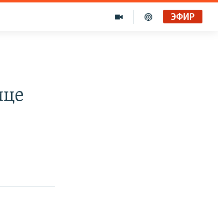
ЭФИР
ице