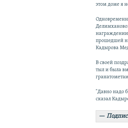
этом доме я н
Одновременно
Делимхановой
награждении 
прошедшей на
Кадырова Мед
В своей позд
тыл и была в
гранатомета
"Давно надо б
сказал Кадыр
—
Подпис