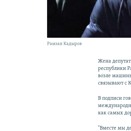
Рамзан Кадыров
Жена депутат
республики Р
возле машины
связывают с 
В подписи гов
международны
как самых до
"Вместе мы де