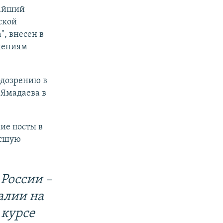
жайший
ской
, внесен в
шениям
одозрению в
 Ямадаева в
ие посты в
ысшую
России –
алии на
 курсе