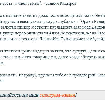
е гость, а член семьи", – заявил Кадыров.
 с назначением на должность помощника главы Чеч
 вручили высшую награду республики – "Орден Кадыро
зачитал спикер местного парламента Магомед Даудов
 улице церемонии стали Адам Делимханов, жена Рам
ни, вице-премьеры Чечни Иса Тумхаджиев и Абузайд
равительной речи Кадыров заявил, что супруга Делимх
месте с ним и его товарищами, даже когда обстреливал
ми.
ыло дать [награду], вручаем тебе ее в преддверии Новог
ов.
ывайтесь на наш
телеграм-канал
!