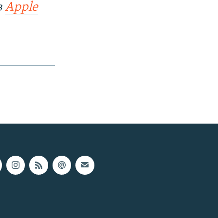
в
Apple