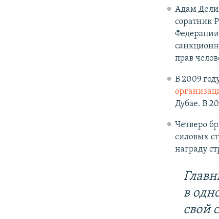
Адам Дели
соратник 
Федерации
санкционн
прав челов
В 2009 год
организац
Дубае. В 2
Четверо б
силовых ст
награду ст
Главн
в одн
свой 