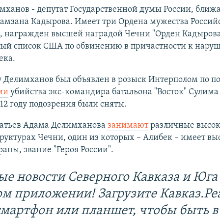
мханов - депутат Государственной думы России, бли
Рамзана Кадырова. Имеет три Ордена мужества Россий
, награжден высшей наградой Чечни "Орден Кадырова"
ый список США по обвинению в причастности к нару
ека.
у Делимханов был объявлен в розыск Интерполом по п
ии
убийства экс-командира батальона "Восток" Сулима
012 году подозрения были сняты.
ратьев Адама Делимханова
занимают
различные высок
руктурах Чечни, один из которых – Алибек – имеет в
раны, звание "Героя России".
ые новости Северного Кавказа и Юга 
ом приложении! Загрузите Кавказ.Ре
смартфон или планшет, чтобы быть в