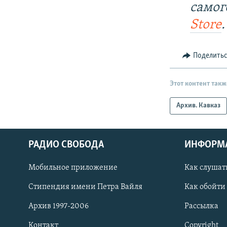
самог
Store
.
Поделить
Этот контент такж
Архив. Кавказ
РАДИО СВОБОДА
ИНФОРМ
Мобильное приложение
Как слушат
СОЦИАЛЬНЫЕ СЕТИ
Стипендия имени Петра Вайля
Как обойти
Архив 1997-2006
Рассылка
Контакт
Copyright