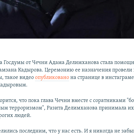
а Госдумы от Чечни Адама Делимханова стала помощ
амзана Кадырова. Церемонию ее назначения провели 
, такое видео
опубликовано
на странице в инстаграме
Кадыровым.
орится, что пока глава Чечни вместе с соратниками "бо
м терроризмом", Разита Делимханова принимала их 
рогих людей.
лились последним, что у нас есть. И я никогда не забыв