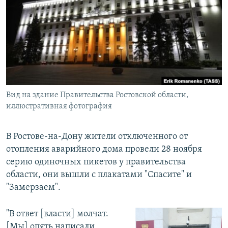
РАСПИСАНИЕ ВЕЩАНИЯ
ПОДПИШИТЕСЬ НА РАССЫЛКУ
СОЦИАЛЬНЫЕ СЕТИ
Вид на здание Правительства Ростовской области,
иллюстративная фотография
Все сайты РСЕ/РС
В Ростове-на-Дону жители отключенного от
отопления аварийного дома провели 28 ноября
серию одиночных пикетов у правительства
области, они вышли с плакатами "Спасите" и
"Замерзаем".
"В ответ [власти] молчат.
[Мы] опять написали