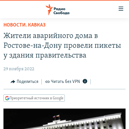
Ссылки
для
упрощенного
НОВОСТИ. КАВКАЗ
ПРОГРАММЫ
доступа
Жители аварийного дома в
ПОДКАСТЫ
Вернуться
Ростове-на-Дону провели пикеты
к
АВТОРСКИЕ ПРОЕКТЫ
у здания правительства
основному
ЦИТАТЫ СВОБОДЫ
содержанию
29 ноября 2022
Вернутся
МНЕНИЯ
к
Поделиться
Читать без VPN
КУЛЬТУРА
главной
навигации
IDEL.РЕАЛИИ
Приоритетный источник в Google
Вернутся
КАВКАЗ.РЕАЛИИ
к
СЕВЕР.РЕАЛИИ
поиску
СИБИРЬ.РЕАЛИИ