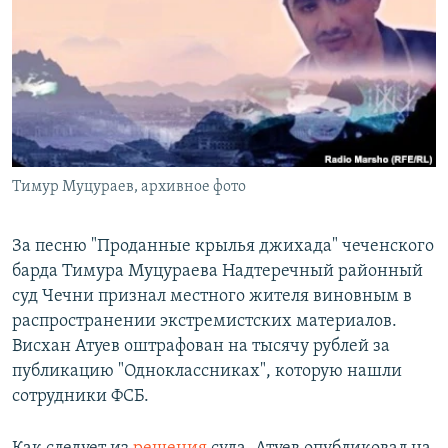
РАСПИСАНИЕ ВЕЩАНИЯ
ПОДПИШИТЕСЬ НА РАССЫЛКУ
СОЦИАЛЬНЫЕ СЕТИ
Тимур Муцураев, архивное фото
Все сайты РСЕ/РС
За песню "Проданные крылья джихада" чеченского
барда Тимура Муцураева Надтеречный районный
суд Чечни признал местного жителя виновным в
распространении экстремистских материалов.
Висхан Атуев оштрафован на тысячу рублей за
публикацию "Одноклассниках", которую нашли
сотрудники ФСБ.