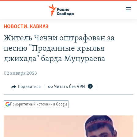
Ссылки
для
упрощенного
НОВОСТИ. КАВКАЗ
ПРОГРАММЫ
доступа
Житель Чечни оштрафован за
ПОДКАСТЫ
Вернуться
песню "Проданные крылья
к
АВТОРСКИЕ ПРОЕКТЫ
джихада" барда Муцураева
основному
ЦИТАТЫ СВОБОДЫ
содержанию
02 января 2023
Вернутся
МНЕНИЯ
к
Поделиться
Читать без VPN
КУЛЬТУРА
главной
навигации
IDEL.РЕАЛИИ
Приоритетный источник в Google
Вернутся
КАВКАЗ.РЕАЛИИ
к
СЕВЕР.РЕАЛИИ
поиску
СИБИРЬ.РЕАЛИИ