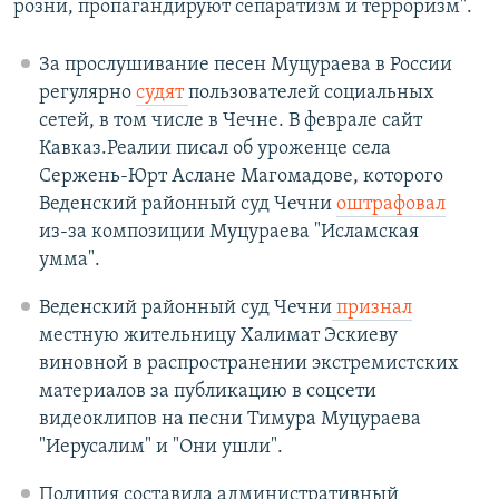
розни, пропагандируют сепаратизм и терроризм".
За прослушивание песен Муцураева в России
регулярно
судят
пользователей социальных
сетей, в том числе в Чечне. В феврале сайт
Кавказ.Реалии писал об уроженце села
Сержень-Юрт Аслане Магомадове, которого
Веденский районный суд Чечни
оштрафовал
из-за композиции Муцураева "Исламская
умма".
Веденский районный суд Чечни
признал
местную жительницу Халимат Эскиеву
виновной в распространении экстремистских
материалов за публикацию в соцсети
видеоклипов на песни Тимура Муцураева
"Иерусалим" и "Они ушли".
Полиция составила административный