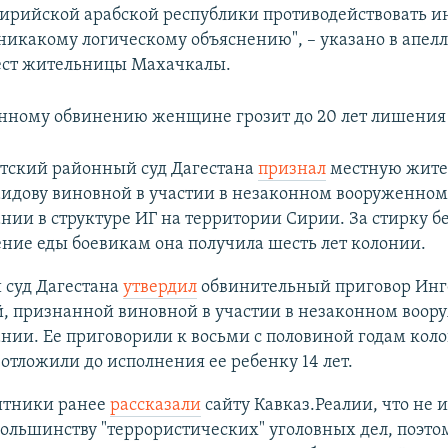
ирийской арабской республики противодействовать и
 никакому логическому объяснению", – указано в апе
ест жительницы Махачкалы.
нному обвинению женщине грозит до 20 лет лишения 
етский районный суд Дагестана
признал
местную жите
аидову виновной в участии в незаконном вооруженном
ии в структуре ИГ на территории Сирии. За стирку бе
ние еды боевикам она получила шесть лет колонии.
 суд Дагестана
утвердил
обвинительный приговор Инг
, признанной виновной в участии в незаконном воо
ии. Ее приговорили к восьми с половиной годам коло
отложили до исполнения ее ребенку 14 лет.
тники ранее
рассказали
сайту Кавказ.Реалии, что не 
большинству "террористических" уголовных дел, поэто