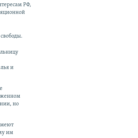
нтересам РФ,
лляционной
свободы.
льницу
лья и
е
руженном
нии, но
имеют
му им