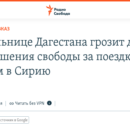
ВКАЗ
ьнице Дагестана грозит 
ишения свободы за поездк
 в Сирию
ся
Читать без VPN
сточник в Google