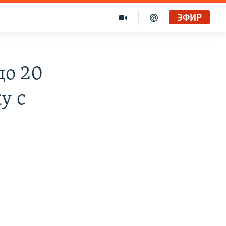
ЭФИР
до 20
у с