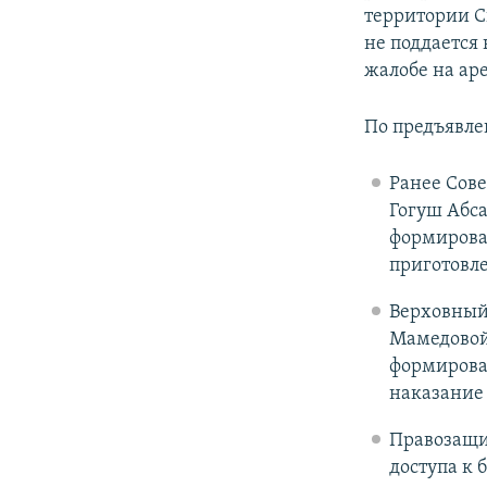
территории С
не поддается
жалобе на ар
По предъявле
Ранее Сов
Гогуш Абс
формирован
приготовле
Верховный
Мамедовой
формирован
наказание 
Правозащи
доступа к 