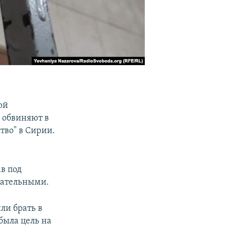
ой
 обвиняют в
тво" в Сирии.
в под
зательными.
ли брать в
была цель на