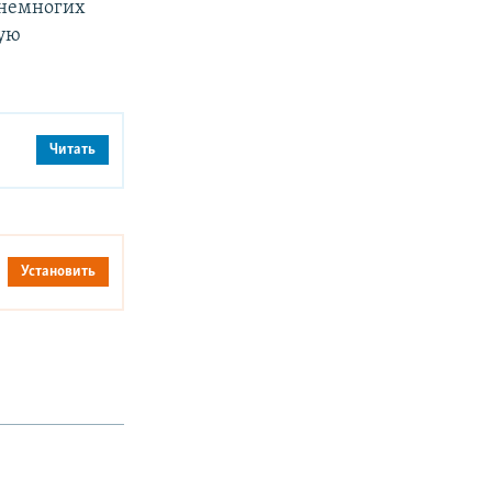
 немногих
тую
Читать
Установить