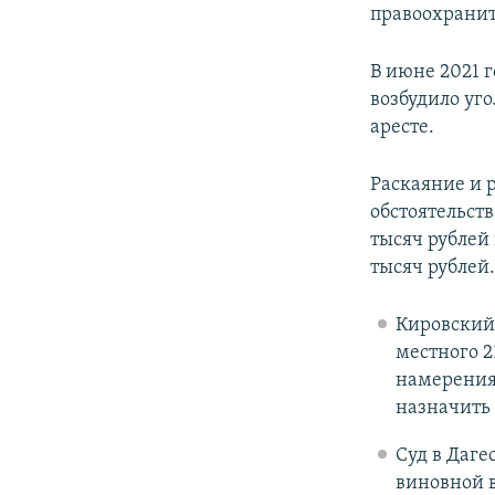
правоохранит
В июне 2021 
возбудило уго
аресте.
Раскаяние и 
обстоятельст
тысяч рублей 
тысяч рублей
Кировский
местного 2
намерениях
назначить 
Суд в Даге
виновной в