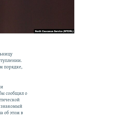
льницу
ступлении.
м порядке,
ии
бы сообщил о
стической
а знакомый
а об этом в