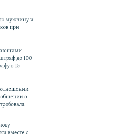
ало мужчину и
иков при
гчающими
штраф до 100
афу в 15
в отношении
сообщении о
требовала
нову
ки вместе с