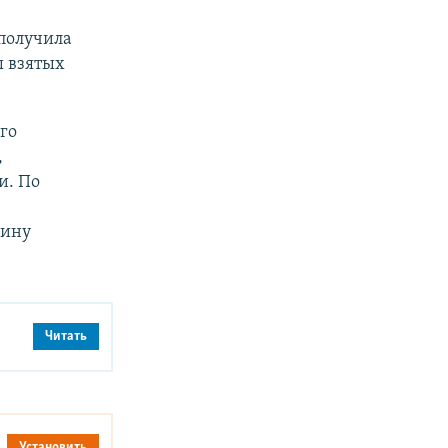
получила
ы взятых
го
,
и. По
вину
Читать
Установить