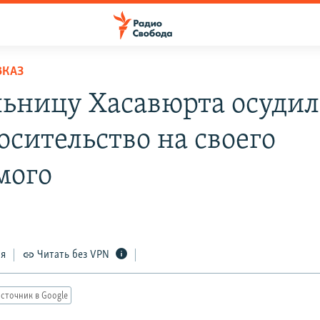
ВКАЗ
ьницу Хасавюрта осудил
осительство на своего
мого
ся
Читать без VPN
сточник в Google