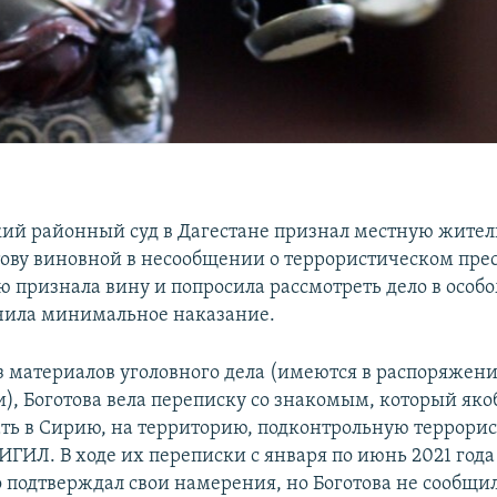
ий районный суд в Дагестане признал местную жите
тову виновной в несообщении о террористическом пре
ю признала вину и попросила рассмотреть дело в особо
чила минимальное наказание.
из материалов уголовного дела (имеются в распоряжен
и), Боготова вела переписку со знакомым, который яко
ть в Сирию, на территорию, подконтрольную террори
ИГИЛ. В ходе их переписки с января по июнь 2021 год
 подтверждал свои намерения, но Боготова не сообщил