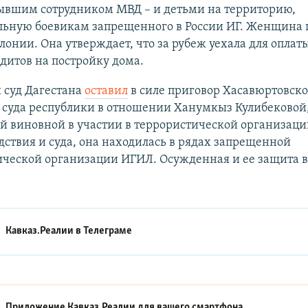
ывшим сотрудником МВД – и детьми на территорию,
льную боевикам запрещенного в России ИГ. Женщина 
олонии. Она утверждает, что за рубеж уехала для оплат
дитов на постройку дома.
 суд Дагестана
оставил
в силе приговор Хасавюртовско
 суда республики в отношении Ханумкыз Кулибековой
 виновной в участии в террористической организаци
дствия и суда, она находилась в рядах запрещенной
ической организации ИГИЛ. Осужденная и ее защита 
Кавказ.Реалии в
Телеграме
Приложение Кавказ.Реалии для вашего смартфона