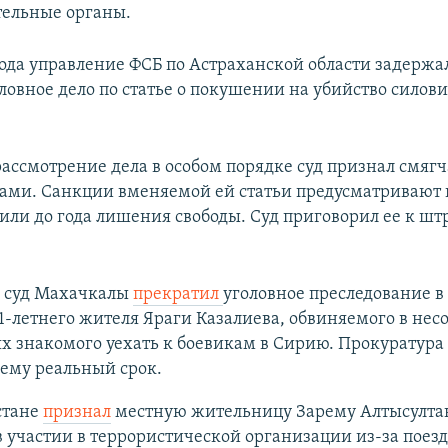
ельные органы.
года управление ФСБ по Астраханской области задерж
ловное дело по статье о покушении на убийство силов
рассмотрение дела в особом порядке суд признал смя
вами. Санкции вменяемой ей статьи предусматривают 
или до года лишения свободы. Суд приговорил ее к штр
.
 суд Махачкалы
прекратил
уголовное преследование 
1-летнего жителя Яраги Казалиева, обвиняемого в не
 знакомого уехать к боевикам в Сирию. Прокуратура 
ему реальный срок.
стане
признал
местную жительницу Зарему Алтысулта
 участии в террористической организации из-за поезд