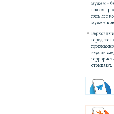
мужем – б
подконтро
пять лет к
мужем кре
Верховный
городского
признанной
версии сле
террорист
отрицают.