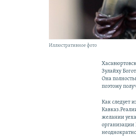
Иллюстративное фото
Хасавюртовск
Зулайху Бого
Она полность
поэтому полу
Как следует 
Кавказ.Реали
желании уеха
организации 
неоднократно