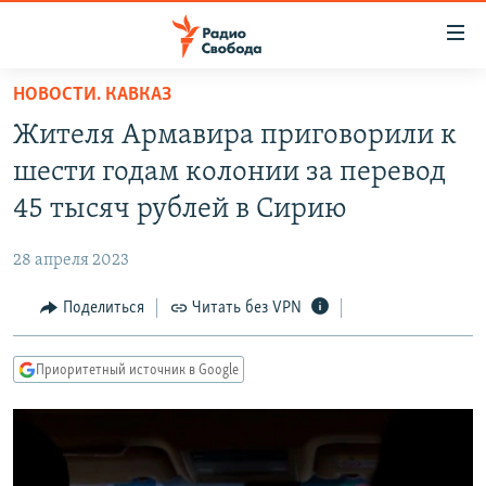
Ссылки
для
упрощенного
НОВОСТИ. КАВКАЗ
ПРОГРАММЫ
доступа
Жителя Армавира приговорили к
ПОДКАСТЫ
Вернуться
шести годам колонии за перевод
к
АВТОРСКИЕ ПРОЕКТЫ
45 тысяч рублей в Сирию
основному
ЦИТАТЫ СВОБОДЫ
содержанию
28 апреля 2023
Вернутся
МНЕНИЯ
к
Поделиться
Читать без VPN
КУЛЬТУРА
главной
навигации
IDEL.РЕАЛИИ
Приоритетный источник в Google
Вернутся
КАВКАЗ.РЕАЛИИ
к
СЕВЕР.РЕАЛИИ
поиску
СИБИРЬ.РЕАЛИИ