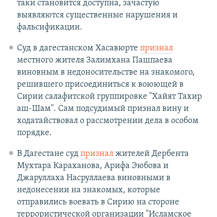
таки становится доступна, зачастую
выявляются существенные нарушения и
фальсификации.
Суд в дагестанском Хасавюрте
признал
местного жителя Залимхана Пашпаева
виновным в недоносительстве на знакомого,
решившего присоединиться к воюющей в
Сирии салафитской группировке "Хайят Тахир
аш-Шам". Сам подсудимый признал вину и
ходатайствовал о рассмотрении дела в особом
порядке.
В Дагестане суд
признал
жителей Дербента
Мухтара Караханова, Арифа Эюбова и
Джаруллаха Насруллаева виновными в
недонесении на знакомых, которые
отправились воевать в Сирию на стороне
террористической организации "Исламское