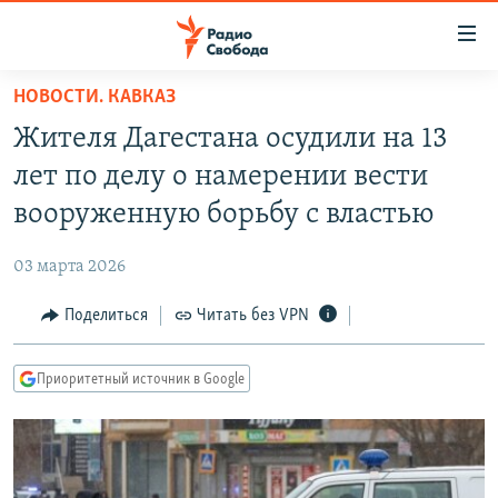
Ссылки
для
упрощенного
НОВОСТИ. КАВКАЗ
ПРОГРАММЫ
доступа
Жителя Дагестана осудили на 13
ПОДКАСТЫ
Вернуться
лет по делу о намерении вести
к
АВТОРСКИЕ ПРОЕКТЫ
вооруженную борьбу с властью
основному
ЦИТАТЫ СВОБОДЫ
содержанию
03 марта 2026
Вернутся
МНЕНИЯ
к
Поделиться
Читать без VPN
КУЛЬТУРА
главной
навигации
IDEL.РЕАЛИИ
Приоритетный источник в Google
Вернутся
КАВКАЗ.РЕАЛИИ
к
СЕВЕР.РЕАЛИИ
поиску
СИБИРЬ.РЕАЛИИ