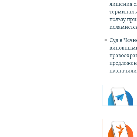
лишения св
терминал и
пользу пр
исламистс
Суд в Чеч
виновными 
правоохра
предложен
назначили 