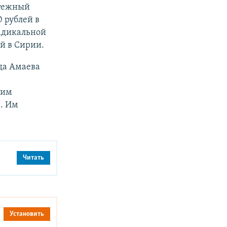
атежный
 рублей в
адикальной
й в Сирии.
да Амаева
 им
. Им
Читать
Установить