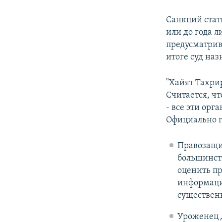
Санкций стат
или до года 
предусматрив
итоге суд на
"Хайят Тахри
Считается, чт
- все эти ор
Официально 
Правозащ
большинст
оценить пр
информация
существен
Уроженец 