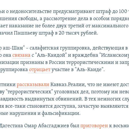
ьи о недоносительстве предусматривают штраф до 100 
лишения свободы, а рассмотрение дела в особом порядк
ает наказание не более двух третий от максимального
значил Пашпаеву штраф в 20 тысяч рублей.
р аш-Шам" – салафитская группировка, действующая в
о она
связана
с "Аль-Каидой" и враждебна "Исламскому
ганизации признаны в России террористическими и за
группировка
отрицает
участие в "Аль-Каиде".
итники
рассказывали
Кавказ.Реалии, что не имеют дос
ву "террористических" уголовных дел, поэтому им не
авдивость выдвинутых обвинений. В тех немногих слу
 все-таки становится доступна, зачастую выявляются
ные нарушения и фальсификации.
Дагестана Омар Абасгаджиев был
приговорен
к восьм