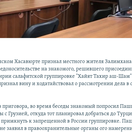
анском Хасавюрте признал местного жителя Залимхан
едоносительстве на знакомого, решившего присоедин
рии салафитской группировке "Хайят Тахир аш-Шам"
ризнал вину и ходатайствовал о рассмотрении дела в 
из приговора, во время беседы знакомый попросил Паш
ы с Грузией, откуда тот планировал добраться до Турци
 примкнуть к запрещенной в России группировке. Па
о не заявил в правоохранительные органы ого намерен