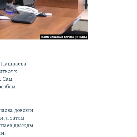
а Пашпаева
иться к
. Сам
особом
паева довезти
и, а затем
шпаев дважды
ии.