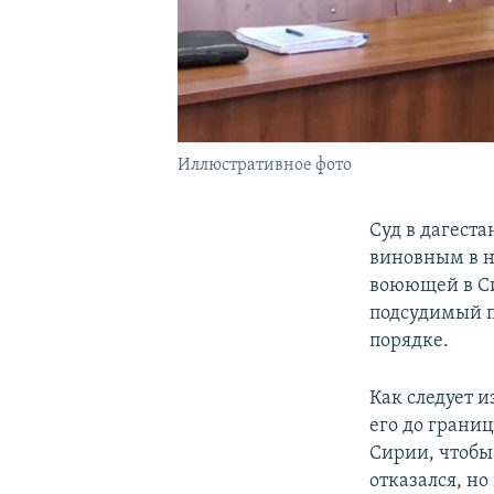
Иллюстративное фото
Суд в дагест
виновным в н
воюющей в Си
подсудимый п
порядке.
Как следует 
его до границ
Сирии, чтобы
отказался, н