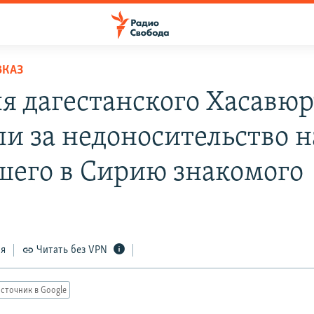
ВКАЗ
я дагестанского Хасавюр
ли за недоносительство н
шего в Сирию знакомого
ся
Читать без VPN
сточник в Google