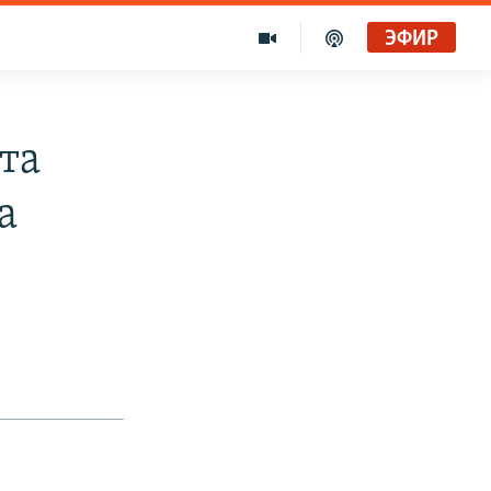
ЭФИР
та
а