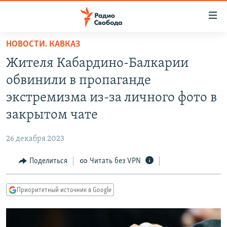
Ссылки
для
упрощенного
НОВОСТИ. КАВКАЗ
ПРОГРАММЫ
доступа
Жителя Кабардино-Балкарии
ПОДКАСТЫ
Вернуться
обвинили в пропаганде
к
АВТОРСКИЕ ПРОЕКТЫ
экстремизма из-за личного фото в
основному
ЦИТАТЫ СВОБОДЫ
содержанию
закрытом чате
Вернутся
МНЕНИЯ
к
26 декабря 2023
КУЛЬТУРА
главной
Поделиться
Читать без VPN
навигации
IDEL.РЕАЛИИ
Вернутся
КАВКАЗ.РЕАЛИИ
к
Приоритетный источник в Google
СЕВЕР.РЕАЛИИ
поиску
СИБИРЬ.РЕАЛИИ