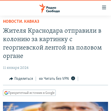
Ссылки
для
упрощенного
НОВОСТИ. КАВКАЗ
ПРОГРАММЫ
доступа
Жителя Краснодара отправили в
ПОДКАСТЫ
Вернуться
колонию за картинку с
к
АВТОРСКИЕ ПРОЕКТЫ
георгиевской лентой на половом
основному
ЦИТАТЫ СВОБОДЫ
содержанию
органе
Вернутся
МНЕНИЯ
к
11 января 2024
КУЛЬТУРА
главной
Поделиться
Читать без VPN
навигации
IDEL.РЕАЛИИ
Вернутся
КАВКАЗ.РЕАЛИИ
к
Приоритетный источник в Google
СЕВЕР.РЕАЛИИ
поиску
СИБИРЬ.РЕАЛИИ