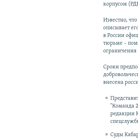
корпусом (РД
Известно, что
описывает ег
в России офи
тюрьме – пом
ограничения 
Сроки предпо
добровольчес
внесена росс
Представи
"Команда 2
редакции К
спецслужбы
Суды Кабар