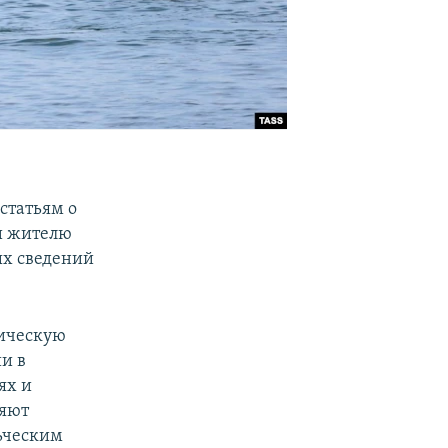
статьям о
и жителю
ых сведений
тическую
и в
ях и
няют
ьческим