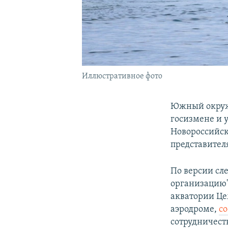
Иллюстративное фото
Южный окружн
госизмене и 
Новороссийск
представител
По версии сл
организацию"
акватории Це
аэродроме,
с
сотрудничест