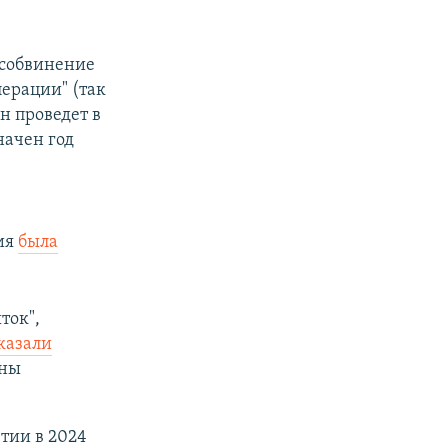
гособвинение
ерации" (так
н проведет в
начен год
ция
была
ток",
казали
йны
тии в 2024