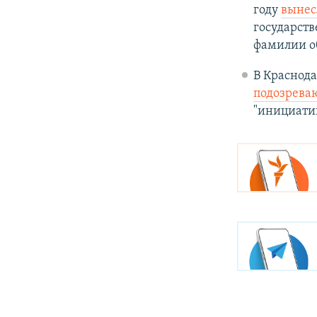
году
вынес
государств
фамилии о
В Краснода
подозрева
"инициатив