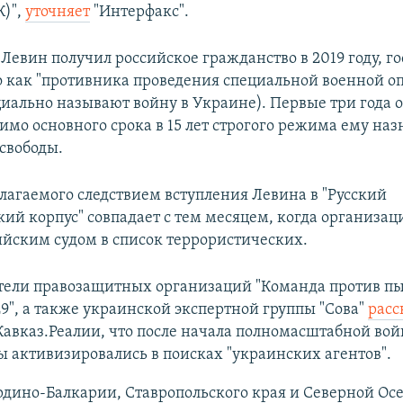
К)",
уточняет
"Интерфакс".
 Левин получил российское гражданство в 2019 году, 
о как "противника проведения специальной военной оп
циально называют войну в Украине). Первые три года о
имо основного срока в 15 лет строгого режима ему наз
свободы.
лагаемого следствием вступления Левина в "Русский
кий корпус" совпадает с тем месяцем, когда организа
ийским судом в список террористических.
тели правозащитных организаций "Команда против пы
9", а также украинской экспертной группы "Сова"
расс
авказ.Реалии, что после начала полномасштабной во
 активизировались в поисках "украинских агентов".
дино-Балкарии, Ставропольского края и Северной Осе