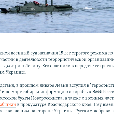
ой военный суд назначил 15 лет строгого режима по 
участии в деятельности террористической организаци
а Дмитрию Левину. Его обвинили в передаче секретн
ям Украины.
едствия, в прошлом январе Левин вступил в "террорис
 и по март собирал информацию о кораблях ВМФ Росси
месской бухты Новороссийска, а также о военных част
ообщили
в прокуратуре Краснодарского края. Ему вме
во с воюющим на стороне Украины "Русским добровол