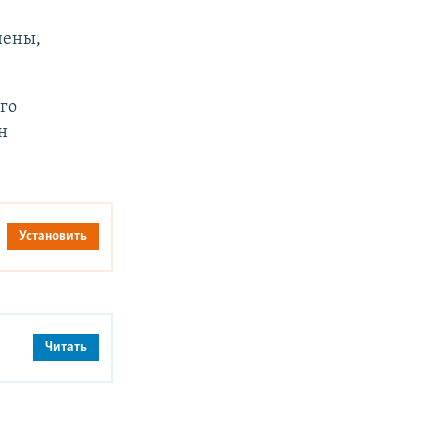
чены,
го
н
Установить
Читать