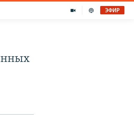
ЭФИР
оенных