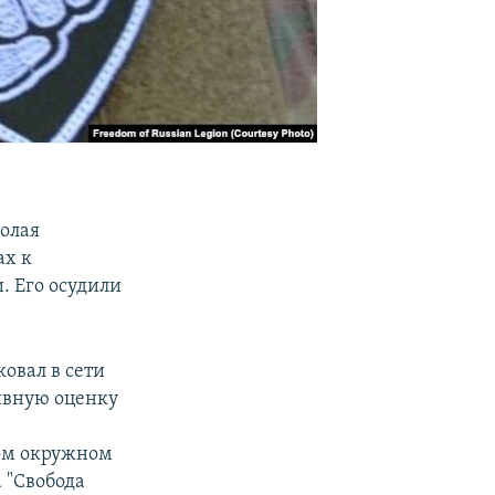
олая
ах к
. Его осудили
ковал в сети
ивную оценку
м окружном
а "Свобода