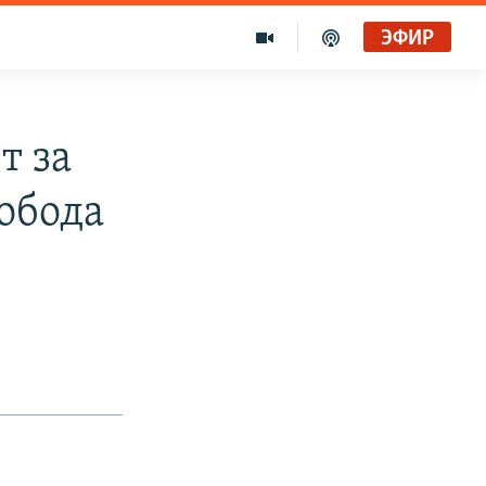
ЭФИР
т за
обода