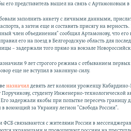
обы его представитель вышел на связь с Артамоновым в
ебовали заполнить анкету с личными данными, присла
спорта, а затем еще и составить присягу на верность. 
нный член объединения" сообщил Артамонову, что его
правил его на поезд в Белгородскую область для посл
ницы – задержали того прямо на вокзале Новороссийск
азначили 9 лет строгого режима с отбыванием первых 
овор еще не вступил в законную силу.
кве
назначил
девять лет колонии уроженцу Кабардино
у Поручикову, студенту Инженерно-технологической а
 Его задержали якобы при попытке пересечь границу д
 в воюющий за Украину легион "Свобода России".
и ФСБ связываются с жителями России в мессенджерах
яются украинцами и провоцируют россиян на преступл