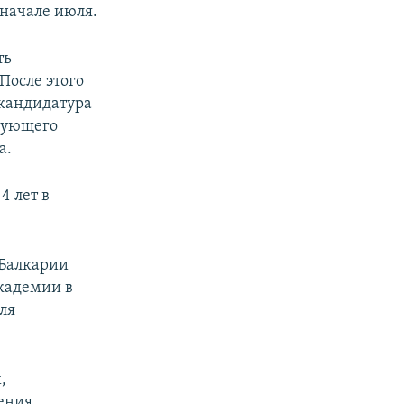
 начале июля.
ть
После этого
 кандидатура
едующего
а.
4 лет в
-Балкарии
кадемии в
ля
,
ения