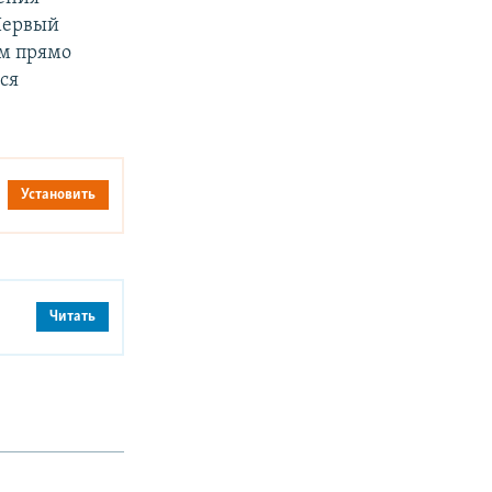
Первый
ам прямо
ся
Установить
Читать