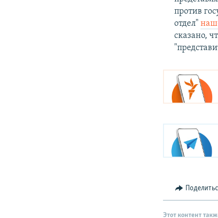
против го
отдел"
наше
сказано, ч
"представ
Поделить
Этот контент такж