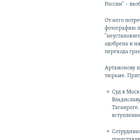
России" – як
От него потр
фотографию па
"неустановле
одобрена и на
перехода гра
Артамонову н
тюрьме. Приг
Суд в Мос
Владислав
Таганроге.
вступления
Сотрудник
представл