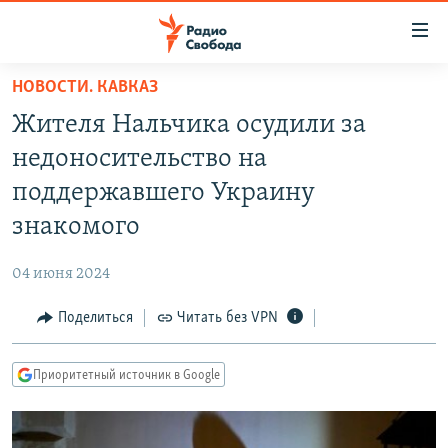
Ссылки
для
упрощенного
НОВОСТИ. КАВКАЗ
ПРОГРАММЫ
доступа
Жителя Нальчика осудили за
ПОДКАСТЫ
Вернуться
недоносительство на
к
АВТОРСКИЕ ПРОЕКТЫ
поддержавшего Украину
основному
ЦИТАТЫ СВОБОДЫ
содержанию
знакомого
Вернутся
МНЕНИЯ
к
04 июня 2024
КУЛЬТУРА
главной
Поделиться
Читать без VPN
навигации
IDEL.РЕАЛИИ
Вернутся
КАВКАЗ.РЕАЛИИ
к
Приоритетный источник в Google
СЕВЕР.РЕАЛИИ
поиску
СИБИРЬ.РЕАЛИИ