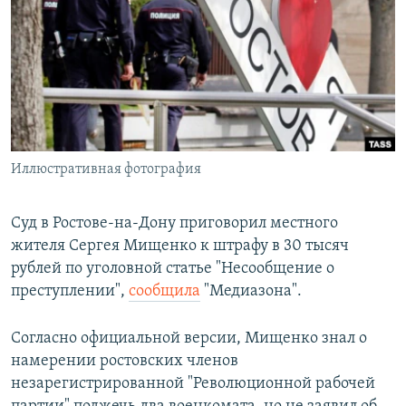
РАСПИСАНИЕ ВЕЩАНИЯ
ПОДПИШИТЕСЬ НА РАССЫЛКУ
СОЦИАЛЬНЫЕ СЕТИ
Иллюстративная фотография
Все сайты РСЕ/РС
Суд в Ростове-на-Дону приговорил местного
жителя Сергея Мищенко к штрафу в 30 тысяч
рублей по уголовной статье "Несообщение о
преступлении",
сообщила
"Медиазона".
Согласно официальной версии, Мищенко знал о
намерении ростовских членов
незарегистрированной "Революционной рабочей