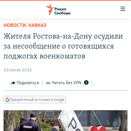
Ссылки
для
упрощенного
НОВОСТИ. КАВКАЗ
ПРОГРАММЫ
доступа
Жителя Ростова-на-Дону осудили
ПОДКАСТЫ
Вернуться
за несообщение о готовящихся
к
АВТОРСКИЕ ПРОЕКТЫ
поджогах военкоматов
основному
ЦИТАТЫ СВОБОДЫ
содержанию
02 июля 2024
Вернутся
МНЕНИЯ
к
Поделиться
Читать без VPN
КУЛЬТУРА
главной
навигации
IDEL.РЕАЛИИ
Приоритетный источник в Google
Вернутся
КАВКАЗ.РЕАЛИИ
к
СЕВЕР.РЕАЛИИ
поиску
СИБИРЬ.РЕАЛИИ