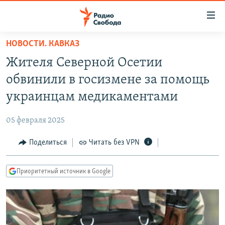
Ссылки
для
упрощенного
НОВОСТИ. КАВКАЗ
ПРОГРАММЫ
доступа
Жителя Северной Осетии
ПОДКАСТЫ
Вернуться
обвинили в госизмене за помощь
к
АВТОРСКИЕ ПРОЕКТЫ
украинцам медикаментами
основному
ЦИТАТЫ СВОБОДЫ
содержанию
05 февраля 2025
Вернутся
МНЕНИЯ
к
Поделиться
Читать без VPN
КУЛЬТУРА
главной
навигации
IDEL.РЕАЛИИ
Приоритетный источник в Google
Вернутся
КАВКАЗ.РЕАЛИИ
к
СЕВЕР.РЕАЛИИ
поиску
СИБИРЬ.РЕАЛИИ