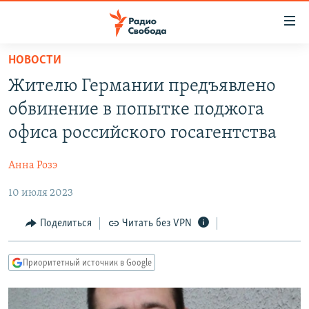
Ссылки
для
упрощенного
НОВОСТИ
ПРОГРАММЫ
доступа
Жителю Германии предъявлено
ПОДКАСТЫ
Вернуться
обвинение в попытке поджога
к
АВТОРСКИЕ ПРОЕКТЫ
офиса российского госагентства
основному
ЦИТАТЫ СВОБОДЫ
содержанию
Анна Розэ
Вернутся
МНЕНИЯ
к
10 июля 2023
КУЛЬТУРА
главной
навигации
IDEL.РЕАЛИИ
Поделиться
Читать без VPN
Вернутся
КАВКАЗ.РЕАЛИИ
к
Приоритетный источник в Google
СЕВЕР.РЕАЛИИ
поиску
СИБИРЬ.РЕАЛИИ