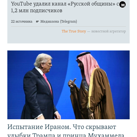
Испытание Ираном. Что скрывают
улыбки Трампа и принца Мухаммеда