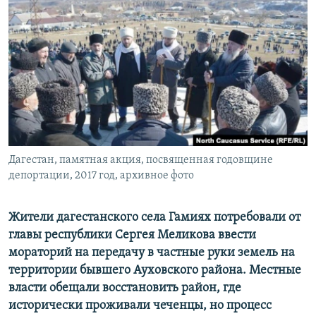
РАСПИСАНИЕ ВЕЩАНИЯ
ПОДПИШИТЕСЬ НА РАССЫЛКУ
СОЦИАЛЬНЫЕ СЕТИ
Дагестан, памятная акция, посвященная годовщине
Все сайты РСЕ/РС
депортации, 2017 год, архивное фото
Жители дагестанского села Гамиях потребовали от
главы республики Сергея Меликова ввести
мораторий на передачу в частные руки земель на
территории бывшего Ауховского района. Местные
власти обещали восстановить район, где
исторически проживали чеченцы, но процесс