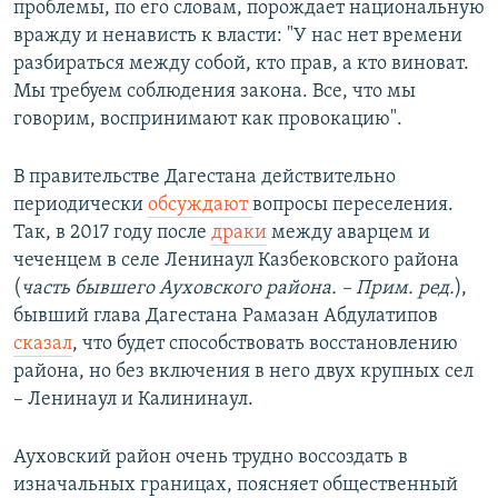
проблемы, по его словам, порождает национальную
вражду и ненависть к власти: "У нас нет времени
разбираться между собой, кто прав, а кто виноват.
Мы требуем соблюдения закона. Все, что мы
говорим, воспринимают как провокацию".
В правительстве Дагестана действительно
периодически
обсуждают
вопросы переселения.
Так, в 2017 году после
драки
между аварцем и
чеченцем в селе Ленинаул Казбековского района
(
часть бывшего Ауховского района. – Прим. ред.
),
бывший глава Дагестана Рамазан Абдулатипов
сказал
, что будет способствовать восстановлению
района, но без включения в него двух крупных сел
– Ленинаул и Калининаул.
Ауховский район очень трудно воссоздать в
изначальных границах, поясняет общественный