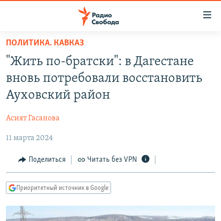
Ссылки
для
упрощенного
ПОЛИТИКА. КАВКАЗ
ПРОГРАММЫ
доступа
"Жить по-братски": в Дагестане
ПОДКАСТЫ
Вернуться
вновь потребовали восстановить
к
АВТОРСКИЕ ПРОЕКТЫ
Ауховский район
основному
ЦИТАТЫ СВОБОДЫ
содержанию
Асият Гасанова
Вернутся
МНЕНИЯ
к
11 марта 2024
КУЛЬТУРА
главной
навигации
IDEL.РЕАЛИИ
Поделиться
Читать без VPN
Вернутся
КАВКАЗ.РЕАЛИИ
к
Приоритетный источник в Google
СЕВЕР.РЕАЛИИ
поиску
СИБИРЬ.РЕАЛИИ