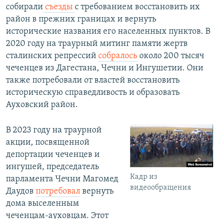
собирали
съезды
с требованием восстановить их
район в прежних границах и вернуть
исторические названия его населенных пунктов. В
2020 году на траурный митинг памяти жертв
сталинских репрессий
собралось
около 200 тысяч
чеченцев из Дагестана, Чечни и Ингушетии. Они
также потребовали от властей восстановить
историческую справедливость и образовать
Ауховский район.
В 2023 году на траурной
акции, посвященной
депортации чеченцев и
ингушей, председатель
Кадр из
парламента Чечни Магомед
видеообращения
Даудов
потребовал
вернуть
дома выселенным
чеченцам-ауховцам. Этот