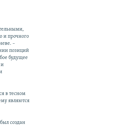
тельными,
о и прочного
неве. –
нии позиций
бое будущее
 и
и
ся в тесном
ему являются
 был создан