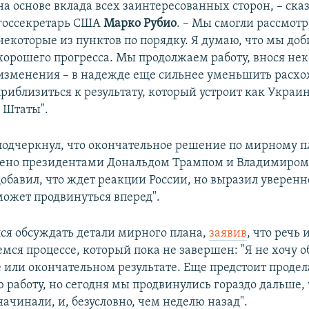
на основе вклада всех заинтересованных сторон, – ска
госсекретарь США
Марко Рубио
. – Мы смогли рассмотр
некоторые из пунктов по порядку. Я думаю, что мы до
хорошего прогресса. Мы продолжаем работу, внося не
изменения – в надежде еще сильнее уменьшить расхо
риблизиться к результату, который устроит как Украин
 Штаты".
подчеркнул, что окончательное решение по мирному 
дено президентами Дональдом Трампом и Владимиром
обавил, что ждет реакции России, но выразил уверенно
может продвинуться вперед".
лся обсуждать детали мирного плана,
заявив
, что речь 
ся процессе, который пока не завершен: "Я не хочу о
е или окончательном результате. Еще предстоит продел
 работу, но сегодня мы продвинулись гораздо дальше,
начинали, и, безусловно, чем неделю назад".