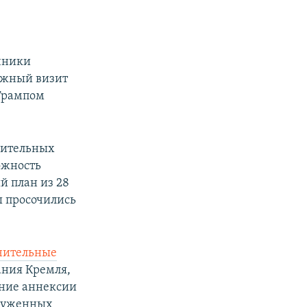
чники
ожный визит
 Трампом
твительных
ожность
й план из 28
ы просочились
чительные
ания Кремля,
ание аннексии
оруженных