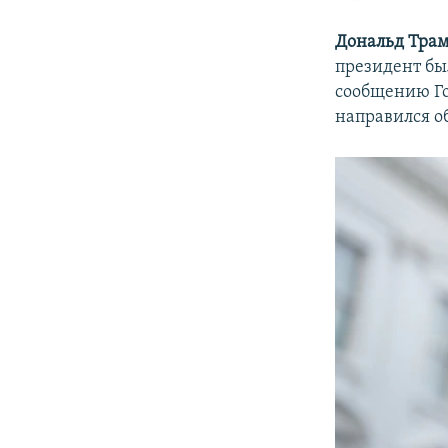
Дональд Тра
президент был
сообщению Го
направился о