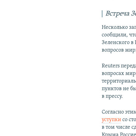
Встреча З
Несколько за
сообщили, ч
Зеленского в
вопросов мир
Reuters перед
вопросах мир
территориаль
пунктов не б
в прессу.
Согласно эти
уступки
со ст
в том числе 
Крыма Россие