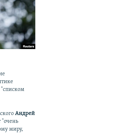
ие
итике
 "списком
нского
Андрей
 "очень
ому миру,