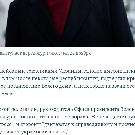
выступает перед журналистами 22 ноября
ропейскими союзниками Украины, многие американск
, в том числе некоторые республиканцы, подвергли кр
ое предложение Белого дома, а некоторые назвали его
емля".
ской делегации, руководитель Офиса президента Зеле
л журналистам, что на переговорах в Женеве достигнут
ресс", и стороны "двигаются к справедливому и прочн
луживает украинский народ".