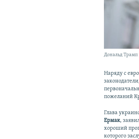
Дональд Трамп 
Наряду с ев
законодатели
первоначальн
пожеланий Кр
Глава украин
Ермак
, заяви
хороший прог
которого зас