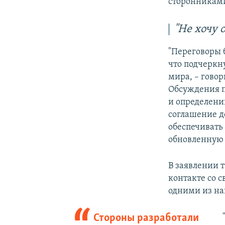
сторонниками
"Не хочу 
"Переговоры
что подчеркн
мира, – говор
Обсуждения п
и определени
соглашение д
обеспечивать
обновленную
В заявлении т
контакте со 
одними из на
Стороны разработали