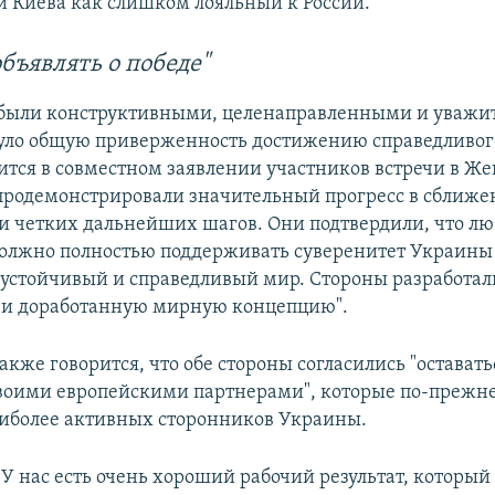
 Киева как слишком лояльный к России.
объявлять о победе"
 были конструктивными, целенаправленными и уважи
уло общую приверженность достижению справедливог
ится в совместном заявлении участников встречи в Же
родемонстрировали значительный прогресс в сближе
и четких дальнейших шагов. Они подтвердили, что лю
олжно полностью поддерживать суверенитет Украины
 устойчивый и справедливый мир. Стороны разработал
 и доработанную мирную концепцию".
акже говорится, что обе стороны согласились "оставать
своими европейскими партнерами", которые по-прежн
иболее активных сторонников Украины.
"У нас есть очень хороший рабочий результат, который