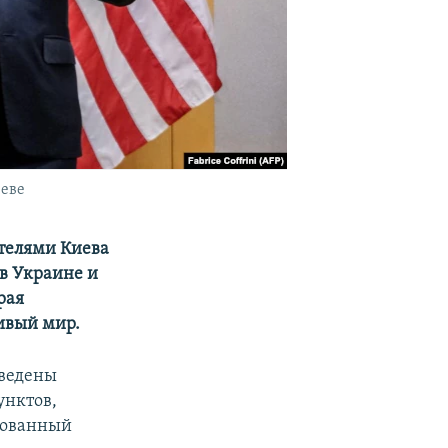
неве
ителями Киева
в Украине и
рая
ивый мир.
иведены
унктов,
кованный