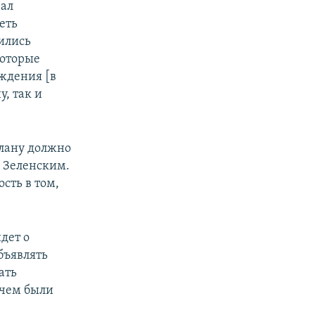
зал
еть
бились
которые
ждения [в
у, так и
плану должно
 Зеленским.
сть в том,
идет о
бъявлять
ать
 чем были