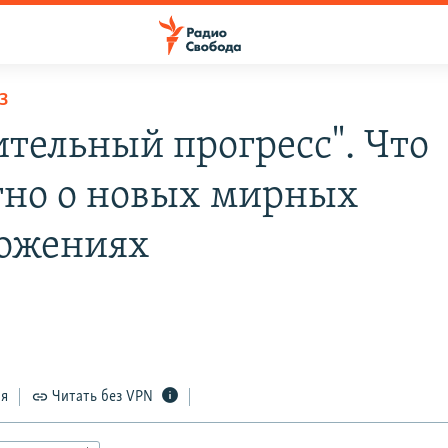
З
ительный прогресс". Что
тно о новых мирных
ожениях
ся
Читать без VPN