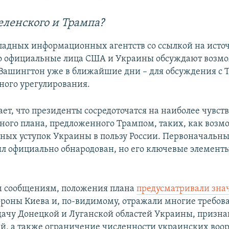
еленского и Трампа?
падных информационных агентств со ссылкой на исто
то официальные лица США и Украины обсуждают возм
 Вашингтон уже в ближайшие дни – для обсуждения с
ного урегулирования.
ает, что президенты сосредоточатся на наиболее чувс
ного плана, предложенного Трампом, таких, как возм
ных уступок Украины в пользу России. Первоначальны
ыл официально обнародован, но его ключевые элемент
м сообщениям, положения плана
предусматривали зна
ороны Киева и, по-видимому, отражали многие требов
сдачу Донецкой и Луганской областей Украины, призн
й, а также ограничение численности украинских во