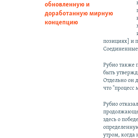
обновленную и
доработанную мирную
концепцию
позициях] и п
Соединенные
Рубио также 
быть утверж
Отдельно он д
что "процесс 
Рубио отказа
продолжающем
здесь о побед
определенную
утром, когда 