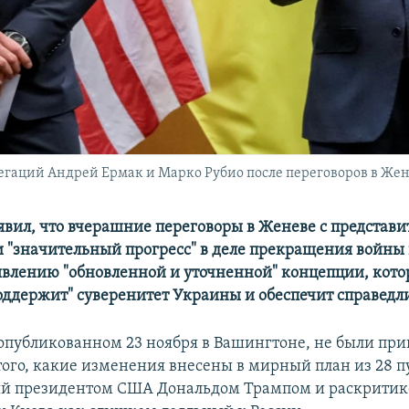
егаций Андрей Ермак и Марко Рубио после переговоров в Же
явил, что вчерашние переговоры в Женеве с представ
 "значительный прогресс" в деле прекращения войны 
явлению "обновленной и уточненной" концепции, кото
оддержит" суверенитет Украины и обеспечит справедл
 опубликованном 23 ноября в Вашингтоне, не были пр
того, какие изменения внесены в мирный план из 28 п
й президентом США Дональдом Трампом и раскрити