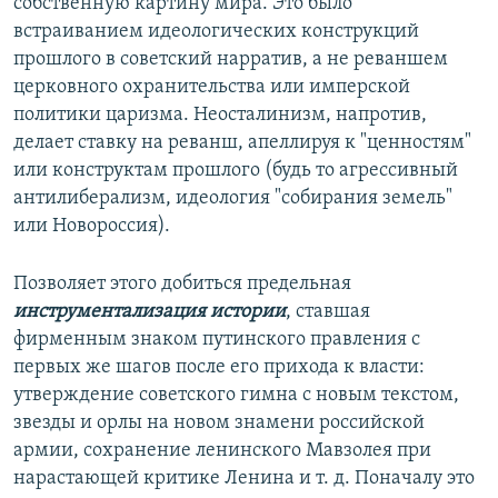
собственную картину мира. Это было
встраиванием идеологических конструкций
прошлого в советский нарратив, а не реваншем
церковного охранительства или имперской
политики царизма. Неосталинизм, напротив,
делает ставку на реванш, апеллируя к "ценностям"
или конструктам прошлого (будь то агрессивный
антилиберализм, идеология "собирания земель"
или Новороссия).
Позволяет этого добиться предельная
инструментализация истории
, ставшая
фирменным знаком путинского правления с
первых же шагов после его прихода к власти:
утверждение советского гимна с новым текстом,
звезды и орлы на новом знамени российской
армии, сохранение ленинского Мавзолея при
нарастающей критике Ленина и т. д. Поначалу это