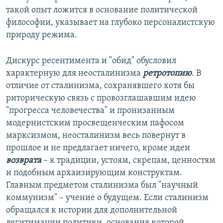
такой опыт ложится в основание политической
философии, указывает на глубоко персоналистскую
природу режима.
Дискурс ресентимента и "обид" обусловил
характерную для неосталинизма
ретротопию
. В
отличие от сталинизма, сохранявшего хотя бы
риторическую связь с провозглашавшим идею
"прогресса человечества" и пронизанным
модернистским просвещенческим пафосом
марксизмом, неосталинизм весь повернут в
прошлое и не предлагает ничего, кроме идеи
возврата
– к традиции, устоям, скрепам, ценностям
и подобным архаизирующим конструктам.
Главным предметом сталинизма был "научный
коммунизм" – учение о будущем. Если сталинизм
обращался к истории для дополнительной
легитимации политики, основания которой