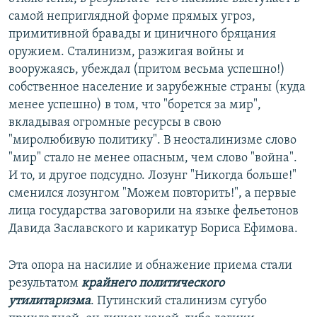
самой неприглядной форме прямых угроз,
примитивной бравады и циничного бряцания
оружием. Сталинизм, разжигая войны и
вооружаясь, убеждал (притом весьма успешно!)
собственное население и зарубежные страны (куда
менее успешно) в том, что "борется за мир",
вкладывая огромные ресурсы в свою
"миролюбивую политику". В неосталинизме слово
"мир" стало не менее опасным, чем слово "война".
И то, и другое подсудно. Лозунг "Никогда больше!"
сменился лозунгом "Можем повторить!", а первые
лица государства заговорили на языке фельетонов
Давида Заславского и карикатур Бориса Ефимова.
Эта опора на насилие и обнажение приема стали
результатом
крайнего политического
утилитаризма
. Путинский сталинизм сугубо