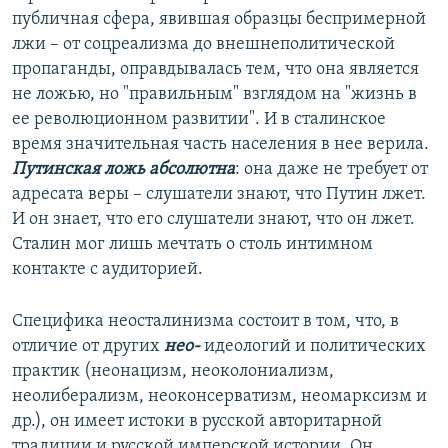
публичная сфера, явившая образцы беспримерной
лжи – от соцреализма до внешнеполитической
пропаганды, оправдывалась тем, что она является
не ложью, но "правильным" взглядом на "жизнь в
ее революционном развитии". И в сталинское
время значительная часть населения в нее верила.
Путинская ложь абсолютна
: она даже не требует от
адресата веры – слушатели знают, что Путин лжет.
И он знает, что его слушатели знают, что он лжет.
Сталин мог лишь мечтать о столь интимном
контакте с аудиторией.
Специфика неосталинизма состоит в том, что, в
отличие от других
нео-
идеологий и политических
практик (неонацизм, неоколониализм,
неолиберализм, неоконсерватизм, неомарксизм и
др.), он имеет истоки в русской авторитарной
традиции и русской имперской истории. Он