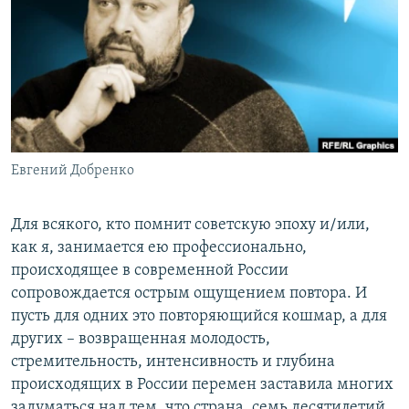
РАСПИСАНИЕ ВЕЩАНИЯ
ПОДПИШИТЕСЬ НА РАССЫЛКУ
СОЦИАЛЬНЫЕ СЕТИ
Евгений Добренко
Все сайты РСЕ/РС
Для всякого, кто помнит советскую эпоху и/или,
как я, занимается ею профессионально,
происходящее в современной России
сопровождается острым ощущением повтора. И
пусть для одних это повторяющийся кошмар, а для
других – возвращенная молодость,
стремительность, интенсивность и глубина
происходящих в России перемен заставила многих
задуматься над тем, что страна, семь десятилетий,