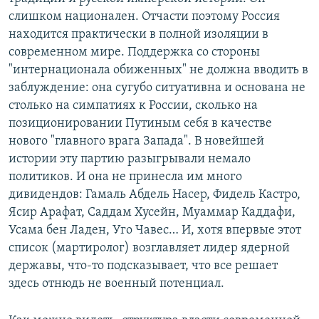
слишком национален. Отчасти поэтому Россия
находится практически в полной изоляции в
современном мире. Поддержка со стороны
"интернационала обиженных" не должна вводить в
заблуждение: она сугубо ситуативна и основана не
столько на симпатиях к России, сколько на
позиционировании Путиным себя в качестве
нового "главного врага Запада". В новейшей
истории эту партию разыгрывали немало
политиков. И она не принесла им много
дивидендов: Гамаль Абдель Насер, Фидель Кастро,
Ясир Арафат, Саддам Хусейн, Муаммар Каддафи,
Усама бен Ладен, Уго Чавес… И, хотя впервые этот
список (мартиролог) возглавляет лидер ядерной
державы, что-то подсказывает, что все решает
здесь отнюдь не военный потенциал.