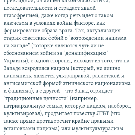
прикладной, он лишен какой-либо логики,
последовательности и страдает явной
шизофренией, даже когда речь идет о таком
ключевом в условиях войны факторе, как
формирование образа врага. Так, актуализация
старых советских фобий о "возрождении нацизма
на Западе" (которые являются чуть ли не
обоснованием войны за "денацификацию"
Украины), с одной стороны, исходит из того, что на
Западе возродился нацизм (который, не лишне
напомнить, является ультраправой, расистской и
антисемитской формой этнического национализма
и фашизма), а с другой – что Запад отрицает
"традиционные ценности" (например,
патриархальную семью, которую нацизм, наоборот,
культивировал), продвигает повестку ЛГБТ (что
также прямо противоречит крайне правыми
установками нацизма) или мультикультурализм