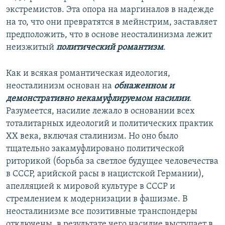
экстремистов. Эта опора на маргиналов в надежде
на то, что они превратятся в мейнстрим, заставляет
предположить, что в основе неосталинизма лежит
неизжитый
политический романтизм
.
Как и всякая романтическая идеология,
неосталинизм основан на
обнаженном и
демонстративно некамуфлируемом насилии
.
Разумеется, насилие лежало в основании всех
тоталитарных идеологий и политических практик
ХХ века, включая сталинизм. Но оно было
тщательно закамуфлировано политической
риторикой (борьба за светлое будущее человечества
в СССР, арийской расы в нацистской Германии),
апелляцией к мировой культуре в СССР и
стремлением к модернизации в фашизме. В
неосталинизме все позитивные транспондеры
отключены, в результате чего насилие выступает в