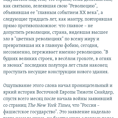
как святыню, лелеявшая свою "Революцию",
объявившая ее "главным событием ХХ века", а
следующие тридцать лет, как мантру, повторявшая
прямо противоположное: что главное – не
допустить революции, страна, видевшая высшее
зло в "цветных революциях" по всему миру и
превратившая их в главную фобию, сегодня,
несомненно, переживает именно революцию. "В
буднях великих строек, в весёлом грохоте, в огнях
и звонах" последних полутора лет стали наконец
проступать несущие конструкции нового здания.
Ощупывание этого слона начал проницательный и
яркий историк Восточной Европы Тимоти Снайдер,
спустя всего месяц после начала войны заявивший
со страниц
The New York Times
, что "Россия –
фашистское государство". Это заявление наделало