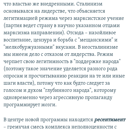
что властью же внедренными. Сталинизм
основывался на лидерстве, что объясняется
легитимацией режима через марксистское учение
(партия ведет страну в научно указанном отцами
марксизма направлении). Отсюда – назойливое
воспитание, цензура и борьба с "мещанскими" и
"мелкобуржуазными" вкусами. В неосталинизме
мы имеем дело с отказом от лидерства. Режим
черпает свою легитимность в "поддержке народа"
(поэтому такое значение уделяется разного рода
опросам и просчитыванию реакции на те или иные
шаги власти), потому что как будто следует за
голосом и духом "глубинного народа", которому
одновременно через агрессивную пропаганду
программирует мозги.
В центре новой программы находится
ресентимент
– гремучая смесь комплекса неполноценности с