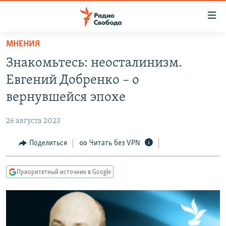
Ссылки
для
упрощенного
МНЕНИЯ
ПРОГРАММЫ
доступа
Знакомьтесь: неосталинизм.
ПОДКАСТЫ
Вернуться
Евгений Добренко – о
к
АВТОРСКИЕ ПРОЕКТЫ
вернувшейся эпохе
основному
ЦИТАТЫ СВОБОДЫ
содержанию
26 августа 2023
Вернутся
МНЕНИЯ
к
Поделиться
Читать без VPN
КУЛЬТУРА
главной
навигации
IDEL.РЕАЛИИ
Приоритетный источник в Google
Вернутся
КАВКАЗ.РЕАЛИИ
к
СЕВЕР.РЕАЛИИ
поиску
СИБИРЬ.РЕАЛИИ