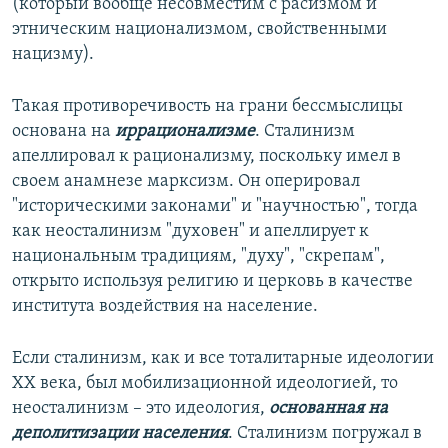
(который вообще несовместим с расизмом и
этническим национализмом, свойственными
нацизму).
Такая противоречивость на грани бессмыслицы
основана на
иррационализме
. Сталинизм
апеллировал к рационализму, поскольку имел в
своем анамнезе марксизм. Он оперировал
"историческими законами" и "научностью", тогда
как неосталинизм "духовен" и апеллирует к
национальным традициям, "духу", "скрепам",
открыто используя религию и церковь в качестве
института воздействия на население.
Если сталинизм, как и все тоталитарные идеологии
ХХ века, был мобилизационной идеологией, то
неосталинизм – это идеология,
основанная на
деполитизации населения
. Сталинизм погружал в