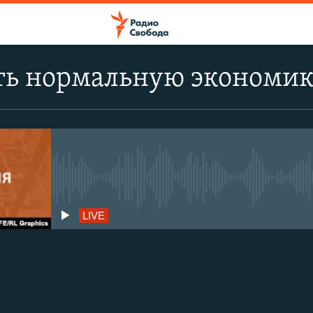
ть нормальную экономику
No live streaming currently avail
LIVE
Auto
18 kbps
35 kbp
106 kbps