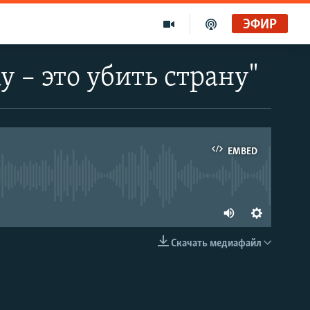
ЭФИР
 – это убить страну"
EMBED
able
Auto
18 kbps
Скачать медиафайл
EMBED
35 kbps
s
70 kbps
70 kbps
106 kbps