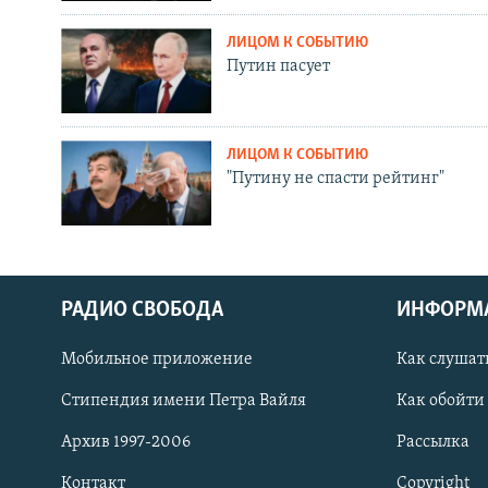
ЛИЦОМ К СОБЫТИЮ
Путин пасует
ЛИЦОМ К СОБЫТИЮ
"Путину не спасти рейтинг"
РАДИО СВОБОДА
ИНФОРМ
Мобильное приложение
Как слушат
СОЦИАЛЬНЫЕ СЕТИ
Стипендия имени Петра Вайля
Как обойти
Архив 1997-2006
Рассылка
Контакт
Copyright