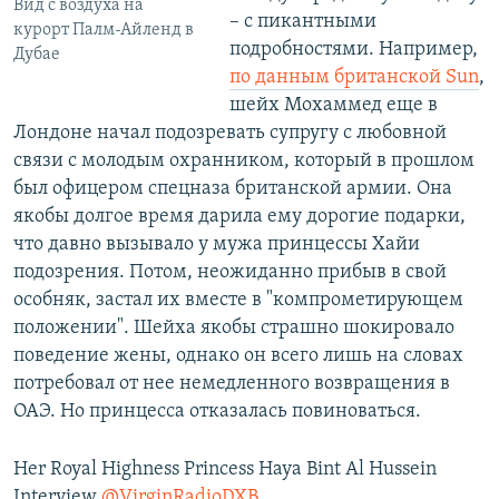
Вид с воздуха на
– с пикантными
курорт Палм-Айленд в
подробностями. Например,
Дубае
по данным британской Sun
,
шейх Мохаммед еще в
Лондоне начал подозревать супругу с любовной
связи с молодым охранником, который в прошлом
был офицером спецназа британской армии. Она
якобы долгое время дарила ему дорогие подарки,
что давно вызывало у мужа принцессы Хайи
подозрения. Потом, неожиданно прибыв в свой
особняк, застал их вместе в "компрометирующем
положении". Шейха якобы страшно шокировало
поведение жены, однако он всего лишь на словах
потребовал от нее немедленного возвращения в
ОАЭ. Но принцесса отказалась повиноваться.
Her Royal Highness Princess Haya Bint Al Hussein
Interview
@VirginRadioDXB