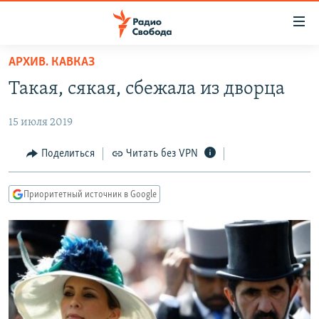
Ссылки
для
упрощенного
АРХИВ. КАВКАЗ
ПРОГРАММЫ
доступа
Такая, сякая, сбежала из дворца
ПОДКАСТЫ
Вернуться
к
15 июля 2019
АВТОРСКИЕ ПРОЕКТЫ
основному
ЦИТАТЫ СВОБОДЫ
Поделиться
Читать без VPN
содержанию
Вернутся
МНЕНИЯ
к
Приоритетный источник в Google
КУЛЬТУРА
главной
навигации
IDEL.РЕАЛИИ
Вернутся
КАВКАЗ.РЕАЛИИ
к
СЕВЕР.РЕАЛИИ
поиску
СИБИРЬ.РЕАЛИИ