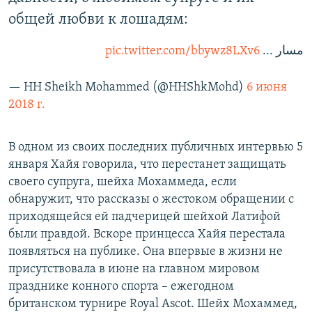
общей любви к лошадям:
pic.twitter.com/bbywz8LXv6
مسار ...
— HH Sheikh Mohammed (@HHShkMohd)
6 июня
2018 г.
В одном из своих последних публичных интервью 5
января Хайя говорила, что перестанет защищать
своего супруга, шейха Мохаммеда, если
обнаружит, что рассказы о жестоком обращении с
приходящейся ей падчерицей шейхой Латифой
были правдой. Вскоре принцесса Хайя перестала
появляться на публике. Она впервые в жизни не
присутствовала в июне на главном мировом
празднике конного спорта – ежегодном
британском турнире Royal Ascot. Шейх Мохаммед,