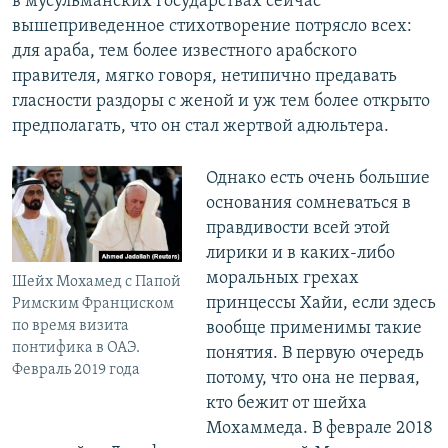
в мусульманских государствах сейчас
вышеприведенное стихотворение потрясло всех:
для араба, тем более известного арабского
правителя, мягко говоря, нетипично предавать
гласности раздоры с женой и уж тем более открыто
предполагать, что он стал жертвой адюльтера.
Однако есть очень большие
основания сомневаться в
правдивости всей этой
лирики и в каких-либо
моральных грехах
Шейх Мохамед с Папой
принцессы Хайи, если здесь
Римским Франциском
по время визита
вообще применимы такие
понтифика в ОАЭ.
понятия. В первую очередь
Февраль 2019 года
потому, что она не первая,
кто бежит от шейха
Мохаммеда. В феврале 2018