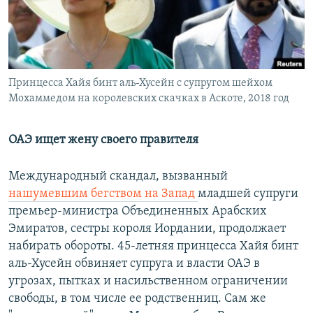
РАСПИСАНИЕ ВЕЩАНИЯ
ПОДПИШИТЕСЬ НА РАССЫЛКУ
СОЦИАЛЬНЫЕ СЕТИ
Принцесса Хайя бинт аль-Хусейн c супругом шейхом
Мохаммедом на королевских скачках в Аскоте, 2018 год
ОАЭ ищет жену своего правителя
Все сайты РСЕ/РС
Международный скандал, вызванный
нашумевшим бегством на Запад
младшей супруги
премьер-министра Объединенных Арабских
Эмиратов, сестры короля Иордании, продолжает
набирать обороты. 45-летняя принцесса Хайя бинт
аль-Хусейн обвиняет супруга и власти ОАЭ в
угрозах, пытках и насильственном ограничении
свободы, в том числе ее родственниц. Сам же