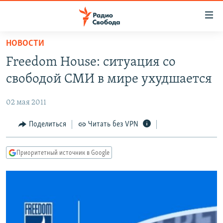
Ссылки
для
упрощенного
НОВОСТИ
ПРОГРАММЫ
доступа
Freedom House: ситуация со
ПОДКАСТЫ
Вернуться
свободой СМИ в мире ухудшается
к
АВТОРСКИЕ ПРОЕКТЫ
основному
02 мая 2011
ЦИТАТЫ СВОБОДЫ
содержанию
Вернутся
МНЕНИЯ
Поделиться
Читать без VPN
к
КУЛЬТУРА
главной
Приоритетный источник в Google
навигации
IDEL.РЕАЛИИ
Вернутся
КАВКАЗ.РЕАЛИИ
к
СЕВЕР.РЕАЛИИ
поиску
СИБИРЬ.РЕАЛИИ