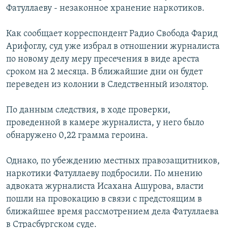
Фатуллаеву - незаконное хранение наркотиков.
РАСПИСАНИЕ ВЕЩАНИЯ
ПОДПИШИТЕСЬ НА РАССЫЛКУ
Как сообщает корреспондент Радио Свобода Фарид
Арифоглу, суд уже избрал в отношении журналиста
СОЦИАЛЬНЫЕ СЕТИ
по новому делу меру пресечения в виде ареста
сроком на 2 месяца. В ближайшие дни он будет
переведен из колонии в Следственный изолятор.
По данным следствия, в ходе проверки,
проведенной в камере журналиста, у него было
Все сайты РСЕ/РС
обнаружено 0,22 грамма героина.
Однако, по убеждению местных правозащитников,
наркотики Фатуллаеву подбросили. По мнению
адвоката журналиста Исахана Ашурова, власти
пошли на провокацию в связи с предстоящим в
ближайшее время рассмотрением дела Фатуллаева
в Страсбургском суде.