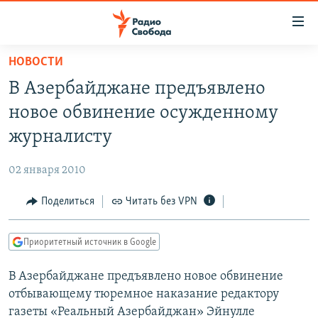
Ссылки
для
упрощенного
НОВОСТИ
ПРОГРАММЫ
доступа
В Азербайджане предъявлено
ПОДКАСТЫ
Вернуться
новое обвинение осужденному
к
АВТОРСКИЕ ПРОЕКТЫ
журналисту
основному
ЦИТАТЫ СВОБОДЫ
содержанию
02 января 2010
Вернутся
МНЕНИЯ
к
Поделиться
Читать без VPN
КУЛЬТУРА
главной
навигации
IDEL.РЕАЛИИ
Приоритетный источник в Google
Вернутся
КАВКАЗ.РЕАЛИИ
к
В Азербайджане предъявлено новое обвинение
СЕВЕР.РЕАЛИИ
поиску
отбывающему тюремное наказание редактору
СИБИРЬ.РЕАЛИИ
газеты «Реальный Азербайджан» Эйнулле